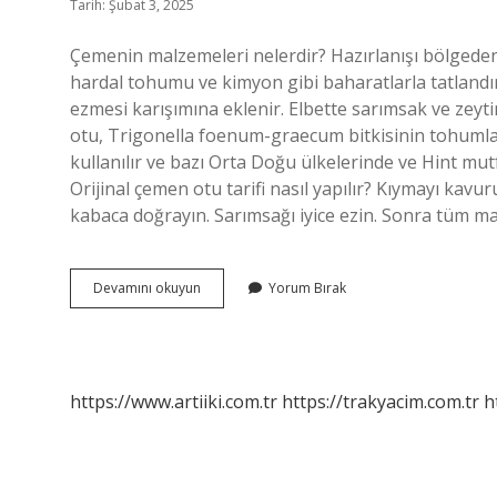
Tarih: Şubat 3, 2025
Çemenin malzemeleri nelerdir? Hazırlanışı bölgeden
hardal tohumu ve kimyon gibi baharatlarla tatlandır
ezmesi karışımına eklenir. Elbette sarımsak ve ze
otu, Trigonella foenum-graecum bitkisinin tohumları
kullanılır ve bazı Orta Doğu ülkelerinde ve Hint mutf
Orijinal çemen otu tarifi nasıl yapılır? Kıymayı kavu
kabaca doğrayın. Sarımsağı iyice ezin. Sonra tüm ma
Çemen
Devamını okuyun
Yorum Bırak
Malzemesi
Nasıl
Yapılır
https://www.artiiki.com.tr
https://trakyacim.com.tr
h