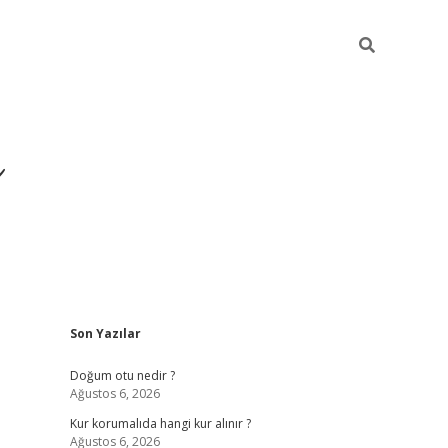
i
Sidebar
Son Yazılar
betci
vdcasino giriş
ilbet casino
ilbet yeni giriş
B
Doğum otu nedir ?
Ağustos 6, 2026
Kur korumalıda hangi kur alınır ?
Ağustos 6, 2026