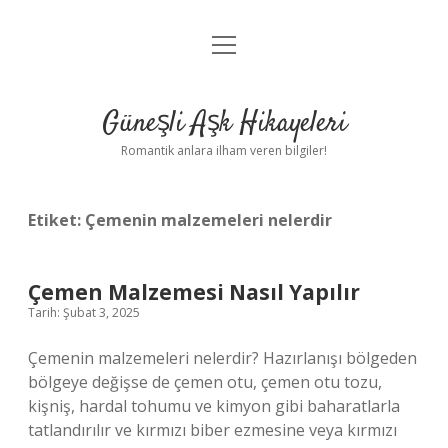
menüyü
Anasayfa
aç
Gizlilik Politikası
Güneşli Aşk Hikayeleri
Yasal Uyarı
Romantik anlara ilham veren bilgiler!
Hakkımızda
Etiket:
Çemenin malzemeleri nelerdir
Çemen Malzemesi Nasıl Yapılır
Tarih: Şubat 3, 2025
Çemenin malzemeleri nelerdir? Hazırlanışı bölgeden
bölgeye değişse de çemen otu, çemen otu tozu,
kişniş, hardal tohumu ve kimyon gibi baharatlarla
tatlandırılır ve kırmızı biber ezmesine veya kırmızı