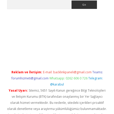
Arama
eni giriş
Betexper giriş adresi güncellendi
betexper.xyz
hiltonb
Reklam ve İletişim:
E-mail:
backlinkpaneli@gmail.com
Teams:
forumhizmeti@gmail.com
Whatsapp: 0262 606 0 726
Telegram:
@karabul
Yasal Uyarı:
Sitemiz, 5651 Sayılı Kanun gereğince Bilgi Teknolojileri
ve İletişim Kurumu (BTK) tarafından onaylanmış bir Yer Sağlayıcı
olarak hizmet vermektedir. Bu nedenle, sitedeki içerikleri proaktif
olarak denetleme veya araştırma yükümlülüğümüz bulunmamaktadır.