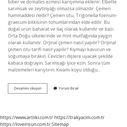
biber ve domates ezmesi karışımına eklenir. Elbette
sarımsak ve zeytinyağı olmazsa olmazdır. Çemen
hammaddesi nedir? Çemen otu, Trigonella foenum-
graecum bitkisinin tohumlarından elde edilir. Bu
doğal ürün baharat ve ilaç olarak kullanılır ve bazı
Orta Doğu ülkelerinde ve Hint mutfağında yaygın
olarak kullanılır. Orjinal çemen nasıl yapılır? Orijinal
çemen otu tarifi nasıl yapılır? Kıymayı kavurun ve
soğumaya bırakın. Cevizleri dişlere uyacak şekilde
kabaca doğrayın. Sarımsağı iyice ezin. Sonra tüm
malzemeleri karıştırın. Kıvamı koyu olduğu…
Çemen
Devamını okuyun
Yorum Bırak
Malzemesi
Nasıl
Yapılır
https://www.artiiki.com.tr
https://trakyacim.com.tr
https://loveinsun.com.tr
Sitemap