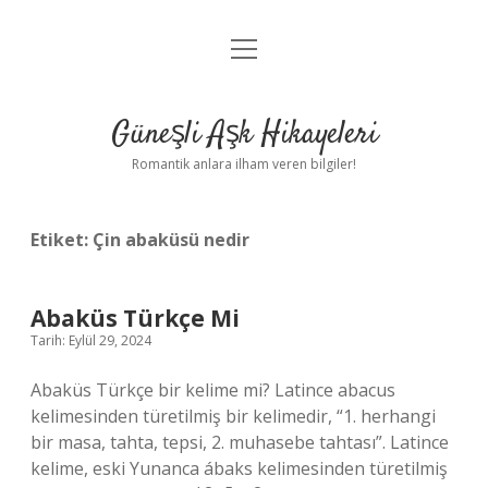
menüyü
Anasayfa
aç
Gizlilik Politikası
Güneşli Aşk Hikayeleri
Yasal Uyarı
Romantik anlara ilham veren bilgiler!
Hakkımızda
Etiket:
Çin abaküsü nedir
Abaküs Türkçe Mi
Tarih: Eylül 29, 2024
Abaküs Türkçe bir kelime mi? Latince abacus
kelimesinden türetilmiş bir kelimedir, “1. herhangi
bir masa, tahta, tepsi, 2. muhasebe tahtası”. Latince
kelime, eski Yunanca ábaks kelimesinden türetilmiş