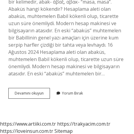
bir kelimedir, abak- άβαξ, αβακ- “masa, masa”.
Abaküs hangi kökendir? Hesaplama aleti olan
abaküs, muhtemelen Babil kökenli olup, ticarette
uzun süre önemliydi. Modern hesap makinesi ve
bilgisayarın atasıdır. En eski “abaküs” muhtemelen
bir Babillinin genel yazı amaçları için üzerine kum
serpip harfler çizdiği bir tahta veya levhaydı. 16
Ağustos 2024 Hesaplama aleti olan abaküs,
muhtemelen Babil kökenli olup, ticarette uzun süre
önemliydi. Modern hesap makinesi ve bilgisayarın
atasıdır. En eski “abaküs” muhtemelen bir…
Abaküs
Devamını okuyun
Yorum Bırak
Türkçe
Mi
https://www.artiiki.com.tr
https://trakyacim.com.tr
https://loveinsun.com.tr
Sitemap