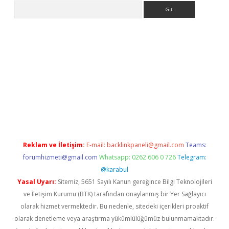
Arama
yeni giriş
Betexper giriş adresi güncellendi
betexper.xyz
hilton
Reklam ve İletişim:
E-mail:
backlinkpaneli@gmail.com
Teams:
forumhizmeti@gmail.com
Whatsapp: 0262 606 0 726
Telegram:
@karabul
Yasal Uyarı:
Sitemiz, 5651 Sayılı Kanun gereğince Bilgi Teknolojileri
ve İletişim Kurumu (BTK) tarafından onaylanmış bir Yer Sağlayıcı
olarak hizmet vermektedir. Bu nedenle, sitedeki içerikleri proaktif
olarak denetleme veya araştırma yükümlülüğümüz bulunmamaktadır.