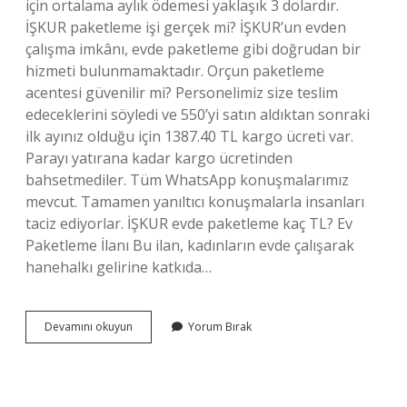
için ortalama aylık ödemesi yaklaşık 3 dolardır.
İŞKUR paketleme işi gerçek mi? İŞKUR’un evden
çalışma imkânı, evde paketleme gibi doğrudan bir
hizmeti bulunmamaktadır. Orçun paketleme
acentesi güvenilir mi? Personelimiz size teslim
edeceklerini söyledi ve 550’yi satın aldıktan sonraki
ilk ayınız olduğu için 1387.40 TL kargo ücreti var.
Parayı yatırana kadar kargo ücretinden
bahsetmediler. Tüm WhatsApp konuşmalarımız
mevcut. Tamamen yanıltıcı konuşmalarla insanları
taciz ediyorlar. İŞKUR evde paketleme kaç TL? Ev
Paketleme İlanı Bu ilan, kadınların evde çalışarak
hanehalkı gelirine katkıda…
Evde
Devamını okuyun
Yorum Bırak
Paketleme
Işi
Için
Para