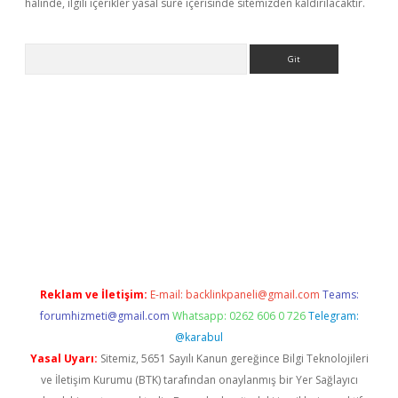
halinde, ilgili içerikler yasal süre içerisinde sitemizden kaldırılacaktır.
Arama
bet yeni giriş
Betexper giriş adresi güncellendi
betexper.xyz
hi
Reklam ve İletişim:
E-mail:
backlinkpaneli@gmail.com
Teams:
forumhizmeti@gmail.com
Whatsapp: 0262 606 0 726
Telegram:
@karabul
Yasal Uyarı:
Sitemiz, 5651 Sayılı Kanun gereğince Bilgi Teknolojileri
ve İletişim Kurumu (BTK) tarafından onaylanmış bir Yer Sağlayıcı