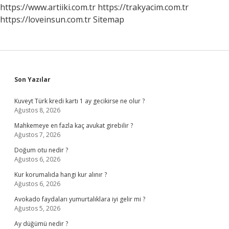
Istenir
https://www.artiiki.com.tr
https://trakyacim.com.tr
Mi
https://loveinsun.com.tr
Sitemap
Sidebar
Son Yazılar
Kuveyt Türk kredi kartı 1 ay gecikirse ne olur ?
Ağustos 8, 2026
Mahkemeye en fazla kaç avukat girebilir ?
Ağustos 7, 2026
Doğum otu nedir ?
Ağustos 6, 2026
Kur korumalıda hangi kur alınır ?
Ağustos 6, 2026
Avokado faydaları yumurtalıklara iyi gelir mi ?
Ağustos 5, 2026
Ay düğümü nedir ?