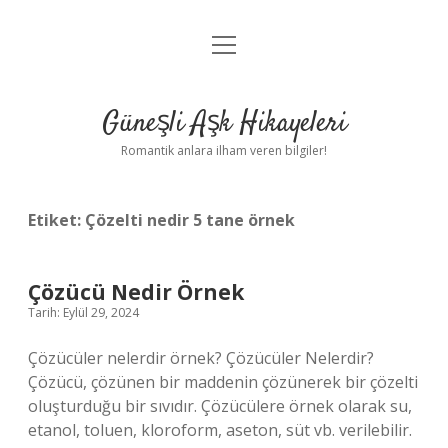
menüyü
Anasayfa
aç
Gizlilik Politikası
Güneşli Aşk Hikayeleri
Yasal Uyarı
Romantik anlara ilham veren bilgiler!
Hakkımızda
Etiket:
Çözelti nedir 5 tane örnek
Çözücü Nedir Örnek
Tarih: Eylül 29, 2024
Çözücüler nelerdir örnek? Çözücüler Nelerdir?
Çözücü, çözünen bir maddenin çözünerek bir çözelti
oluşturduğu bir sıvıdır. Çözücülere örnek olarak su,
etanol, toluen, kloroform, aseton, süt vb. verilebilir.