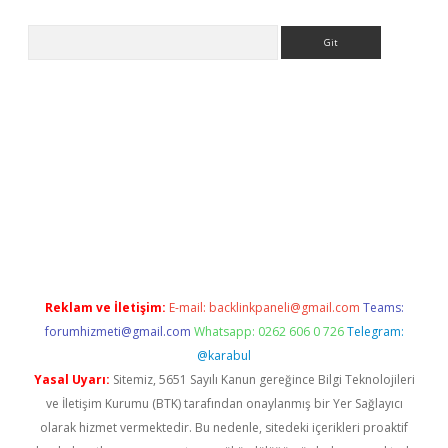
Arama
yeni giriş
Betexper giriş adresi güncellendi
betexper.xyz
hilton
Reklam ve İletişim:
E-mail:
backlinkpaneli@gmail.com
Teams:
forumhizmeti@gmail.com
Whatsapp: 0262 606 0 726
Telegram:
@karabul
Yasal Uyarı:
Sitemiz, 5651 Sayılı Kanun gereğince Bilgi Teknolojileri
ve İletişim Kurumu (BTK) tarafından onaylanmış bir Yer Sağlayıcı
olarak hizmet vermektedir. Bu nedenle, sitedeki içerikleri proaktif