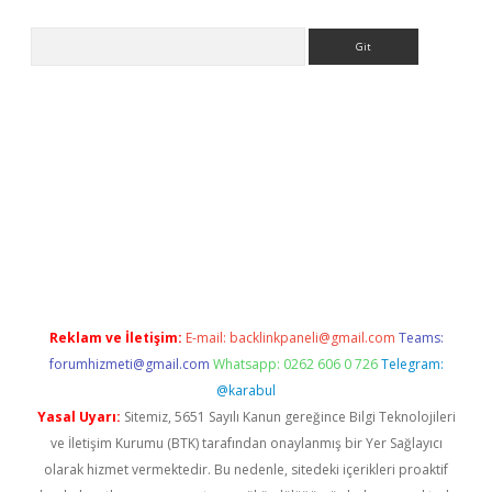
Arama
eni giriş
Betexper giriş adresi güncellendi
betexper.xyz
hilton
Reklam ve İletişim:
E-mail:
backlinkpaneli@gmail.com
Teams:
forumhizmeti@gmail.com
Whatsapp: 0262 606 0 726
Telegram:
@karabul
Yasal Uyarı:
Sitemiz, 5651 Sayılı Kanun gereğince Bilgi Teknolojileri
ve İletişim Kurumu (BTK) tarafından onaylanmış bir Yer Sağlayıcı
olarak hizmet vermektedir. Bu nedenle, sitedeki içerikleri proaktif