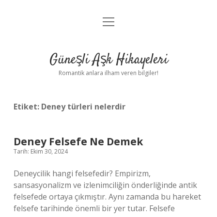
menüyü
Anasayfa
aç
Gizlilik Politikası
Güneşli Aşk Hikayeleri
Yasal Uyarı
Romantik anlara ilham veren bilgiler!
Hakkımızda
Etiket:
Deney türleri nelerdir
Deney Felsefe Ne Demek
Tarih: Ekim 30, 2024
Deneycilik hangi felsefedir? Empirizm,
sansasyonalizm ve izlenimciliğin önderliğinde antik
felsefede ortaya çıkmıştır. Aynı zamanda bu hareket
felsefe tarihinde önemli bir yer tutar. Felsefe