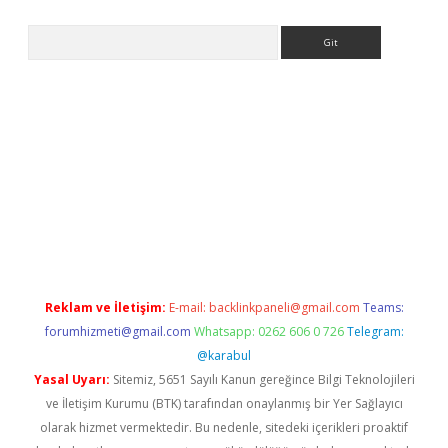
Arama
eni giriş
Betexper giriş adresi güncellendi
betexper.xyz
hilton
Reklam ve İletişim:
E-mail:
backlinkpaneli@gmail.com
Teams:
forumhizmeti@gmail.com
Whatsapp: 0262 606 0 726
Telegram:
@karabul
Yasal Uyarı:
Sitemiz, 5651 Sayılı Kanun gereğince Bilgi Teknolojileri
ve İletişim Kurumu (BTK) tarafından onaylanmış bir Yer Sağlayıcı
olarak hizmet vermektedir. Bu nedenle, sitedeki içerikleri proaktif