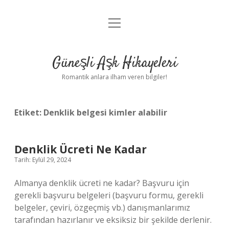
menüyü
Anasayfa
aç
Gizlilik Politikası
Güneşli Aşk Hikayeleri
Yasal Uyarı
Romantik anlara ilham veren bilgiler!
Hakkımızda
Etiket:
Denklik belgesi kimler alabilir
Denklik Ücreti Ne Kadar
Tarih: Eylül 29, 2024
Almanya denklik ücreti ne kadar? Başvuru için
gerekli başvuru belgeleri (başvuru formu, gerekli
belgeler, çeviri, özgeçmiş vb.) danışmanlarımız
tarafından hazırlanır ve eksiksiz bir şekilde derlenir.