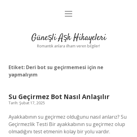
menüyü
Anasayfa
aç
Gizlilik Politikası
Güneşli Aşk Hikayeleri
Yasal Uyarı
Romantik anlara ilham veren bilgiler!
Hakkımızda
Etiket:
Deri bot su geçirmemesi için ne
yapmalıyım
Su Geçirmez Bot Nasıl Anlaşılır
Tarih: Şubat 17, 2025
Ayakkabının su geçirmez olduğunu nasıl anlarız? Su
Geçirmezlik Testi Bir ayakkabının su geçirmez olup
olmadığını test etmenin kolay bir yolu vardır.