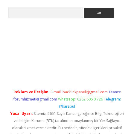
Arama
eni giriş
Betexper giriş adresi güncellendi
betexper.xyz
hilton
Reklam ve İletişim:
E-mail:
backlinkpaneli@gmail.com
Teams:
forumhizmeti@gmail.com
Whatsapp: 0262 606 0 726
Telegram:
@karabul
Yasal Uyarı:
Sitemiz, 5651 Sayılı Kanun gereğince Bilgi Teknolojileri
ve İletişim Kurumu (BTK) tarafından onaylanmış bir Yer Sağlayıcı
olarak hizmet vermektedir. Bu nedenle, sitedeki içerikleri proaktif