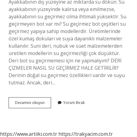
Ayakkabının dış yüzeyine az miktarda su dökün. Su
ayakkabının yüzeyinde kalırsa veya emilmezse,
ayakkabının su geçirmez olma ihtimali yüksektir. Su
geçirmeyen bot var mı? Su geçirmez bot çeşitleri su
geçirmez yapıya sahip modellerdir. Üretimlerinde
özel kumaş dokuları ve suya dayanıklı malzemeler
kullanılır. Suni deri, nubuk ve süet malzemelerden
üretilen modellerin su geçirmezliği çok düşüktür.
Deri bot su geçirmemesi için ne yapmalıyım? DERİ
ÇİZMELER NASIL SU GEÇİRMEZ HALE GETİRİLİR?
Derinin doğal su geçirmez özellikleri vardır ve suyu
tutmaz. Ancak, deri…
Su
Devamını okuyun
Yorum Bırak
Geçirmez
Bot
Nasıl
Anlaşılır
https://www.artiiki.com.tr
https://trakyacim.com.tr