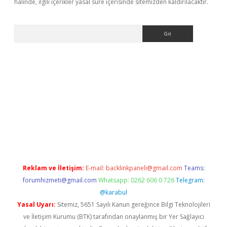
halinde, ilgili içerikler yasal süre içerisinde sitemizden kaldırılacaktır.
Arama
yeni giriş
Betexper giriş adresi güncellendi
betexper.xyz
hilton
Reklam ve İletişim:
E-mail:
backlinkpaneli@gmail.com
Teams:
forumhizmeti@gmail.com
Whatsapp: 0262 606 0 726
Telegram:
@karabul
Yasal Uyarı:
Sitemiz, 5651 Sayılı Kanun gereğince Bilgi Teknolojileri
ve İletişim Kurumu (BTK) tarafından onaylanmış bir Yer Sağlayıcı