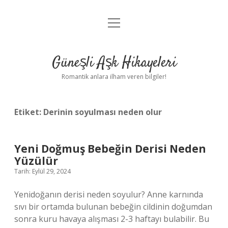
menüyü
Anasayfa
aç
Gizlilik Politikası
Güneşli Aşk Hikayeleri
Yasal Uyarı
Romantik anlara ilham veren bilgiler!
Hakkımızda
Etiket:
Derinin soyulması neden olur
Yeni Doğmuş Bebeğin Derisi Neden
Yüzülür
Tarih: Eylül 29, 2024
Yenidoğanın derisi neden soyulur? Anne karnında
sıvı bir ortamda bulunan bebeğin cildinin doğumdan
sonra kuru havaya alışması 2-3 haftayı bulabilir. Bu