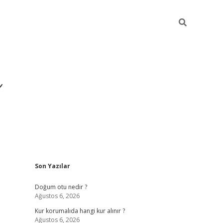
i
Sidebar
Son Yazılar
betci
vdcasino giriş
ilbet casino
ilbet yeni giriş
B
Doğum otu nedir ?
Ağustos 6, 2026
Kur korumalıda hangi kur alınır ?
Ağustos 6, 2026