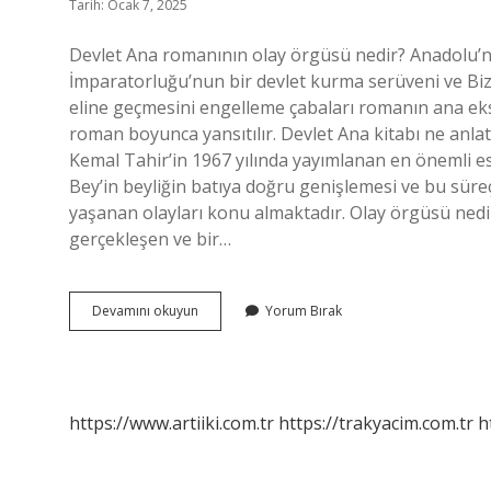
Tarih: Ocak 7, 2025
Devlet Ana romanının olay örgüsü nedir? Anadolu’n
İmparatorluğu’nun bir devlet kurma serüveni ve Biz
eline geçmesini engelleme çabaları romanın ana ek
roman boyunca yansıtılır. Devlet Ana kitabı ne anla
Kemal Tahir’in 1967 yılında yayımlanan en önemli es
Bey’in beyliğin batıya doğru genişlemesi ve bu süre
yaşanan olayları konu almaktadır. Olay örgüsü nedir 
gerçekleşen ve bir…
Devlet
Devamını okuyun
Yorum Bırak
Ana
Olay
Örgüsü
Nedir
https://www.artiiki.com.tr
https://trakyacim.com.tr
h