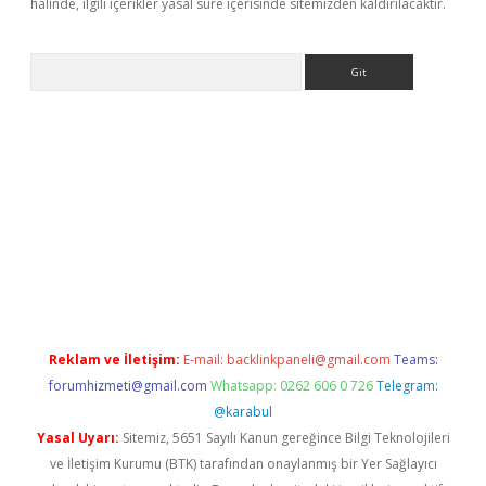
halinde, ilgili içerikler yasal süre içerisinde sitemizden kaldırılacaktır.
Arama
eni giriş
Betexper giriş adresi güncellendi
betexper.xyz
hiltonb
Reklam ve İletişim:
E-mail:
backlinkpaneli@gmail.com
Teams:
forumhizmeti@gmail.com
Whatsapp: 0262 606 0 726
Telegram:
@karabul
Yasal Uyarı:
Sitemiz, 5651 Sayılı Kanun gereğince Bilgi Teknolojileri
ve İletişim Kurumu (BTK) tarafından onaylanmış bir Yer Sağlayıcı