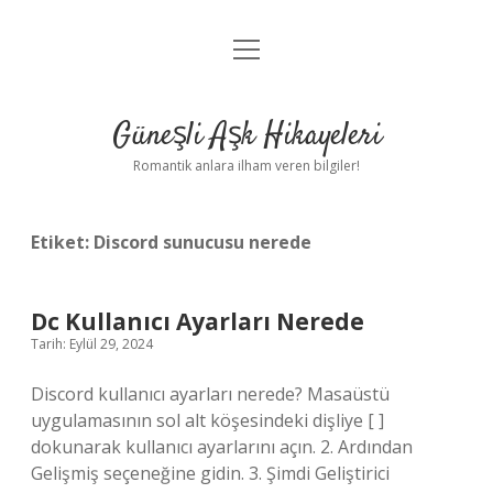
menüyü
Anasayfa
aç
Gizlilik Politikası
Güneşli Aşk Hikayeleri
Yasal Uyarı
Romantik anlara ilham veren bilgiler!
Hakkımızda
Etiket:
Discord sunucusu nerede
Dc Kullanıcı Ayarları Nerede
Tarih: Eylül 29, 2024
Discord kullanıcı ayarları nerede? Masaüstü
uygulamasının sol alt köşesindeki dişliye [ ]
dokunarak kullanıcı ayarlarını açın. 2. Ardından
Gelişmiş seçeneğine gidin. 3. Şimdi Geliştirici