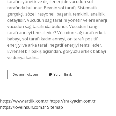
tarafını yönetir ve dişil enerji de vücudun sol
tarafında bulunur. Beynin sol tarafı; Sistematik,
gerçekçi, sözel, rasyonel, başarılı, temkinli, analitik,
detaylıdır. Vücudun sağ tarafını yönetir ve eril enerji
vücudun sağ tarafında bulunur. Vücudun hangi
tarafı anneyi temsil eder? Vücudun sağ tarafı erkek
babayı, sol tarafı kadın anneyi, ön tarafı pozitif
enerjiyi ve arka tarafı negatif enerjiyi temsil eder.
Evrensel bir bakış açısından, gökyüzü erkek babayı
ve dünya kadın…
Ayak
Devamını okuyun
Yorum Bırak
Neyi
Sembolize
Eder
https://www.artiiki.com.tr
https://trakyacim.com.tr
https://loveinsun.com.tr
Sitemap