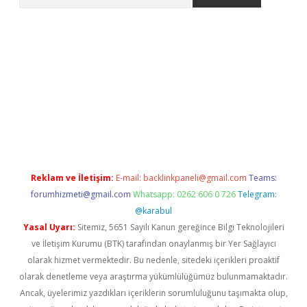
eni giriş
Betexper giriş adresi güncellendi
betexper.xyz
hiltonb
Reklam ve İletişim:
E-mail:
backlinkpaneli@gmail.com
Teams:
forumhizmeti@gmail.com
Whatsapp: 0262 606 0 726
Telegram:
@karabul
Yasal Uyarı:
Sitemiz, 5651 Sayılı Kanun gereğince Bilgi Teknolojileri
ve İletişim Kurumu (BTK) tarafından onaylanmış bir Yer Sağlayıcı
olarak hizmet vermektedir. Bu nedenle, sitedeki içerikleri proaktif
olarak denetleme veya araştırma yükümlülüğümüz bulunmamaktadır.
Ancak, üyelerimiz yazdıkları içeriklerin sorumluluğunu taşımakta olup,