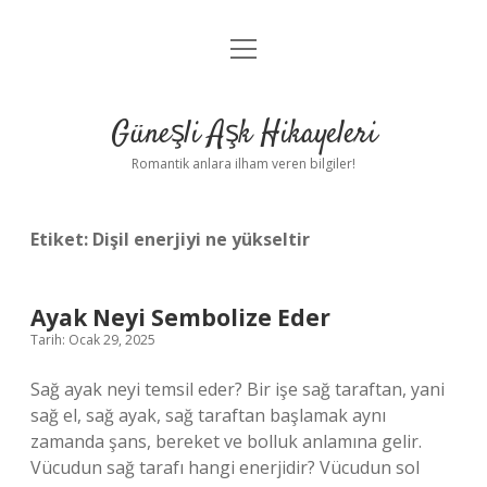
menüyü
Anasayfa
aç
Gizlilik Politikası
Güneşli Aşk Hikayeleri
Yasal Uyarı
Romantik anlara ilham veren bilgiler!
Hakkımızda
Etiket:
Dişil enerjiyi ne yükseltir
Ayak Neyi Sembolize Eder
Tarih: Ocak 29, 2025
Sağ ayak neyi temsil eder? Bir işe sağ taraftan, yani
sağ el, sağ ayak, sağ taraftan başlamak aynı
zamanda şans, bereket ve bolluk anlamına gelir.
Vücudun sağ tarafı hangi enerjidir? Vücudun sol