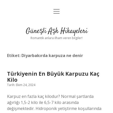
menüyü
Anasayfa
aç
Gizlilik Politikası
Güneşli Aşk Hikayeleri
Yasal Uyarı
Romantik anlara ilham veren bilgiler!
Hakkımızda
Etiket:
Diyarbakırda karpuza ne denir
Türkiyenin En Büyük Karpuzu Kaç
Kilo
Tarih: Ekim 24, 2024
Karpuz en fazla kaç kilodur? Normal şartlarda
ağırlığı 1,5-2 kilo ile 6,5-7 kilo arasında
değişmektedir. Hidroponik yetiştirme koşullarında