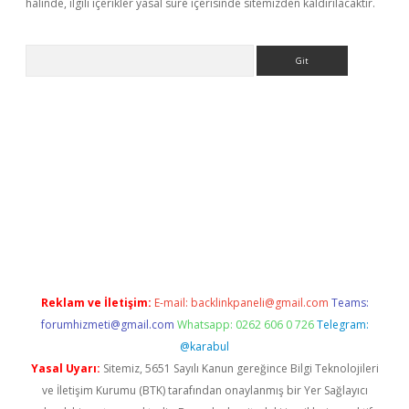
halinde, ilgili içerikler yasal süre içerisinde sitemizden kaldırılacaktır.
Arama
 yeni giriş
Betexper giriş adresi güncellendi
betexper.xyz
hilto
Reklam ve İletişim:
E-mail:
backlinkpaneli@gmail.com
Teams:
forumhizmeti@gmail.com
Whatsapp: 0262 606 0 726
Telegram:
@karabul
Yasal Uyarı:
Sitemiz, 5651 Sayılı Kanun gereğince Bilgi Teknolojileri
ve İletişim Kurumu (BTK) tarafından onaylanmış bir Yer Sağlayıcı