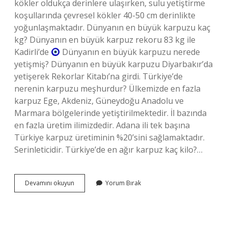
kökler oldukça derinlere ulaşırken, sulu yetiştirme
koşullarında çevresel kökler 40-50 cm derinlikte
yoğunlaşmaktadır. Dünyanın en büyük karpuzu kaç
kg? Dünyanın en büyük karpuz rekoru 83 kg ile
Kadirli’de
Dünyanın en büyük karpuzu nerede
yetişmiş? Dünyanın en büyük karpuzu Diyarbakır’da
yetişerek Rekorlar Kitabı’na girdi. Türkiye’de
nerenin karpuzu meşhurdur? Ülkemizde en fazla
karpuz Ege, Akdeniz, Güneydoğu Anadolu ve
Marmara bölgelerinde yetiştirilmektedir. İl bazında
en fazla üretim ilimizdedir. Adana ili tek başına
Türkiye karpuz üretiminin %20’sini sağlamaktadır.
Serinleticidir. Türkiye’de en ağır karpuz kaç kilo?…
Türkiyenin
Devamını okuyun
Yorum Bırak
En
Büyük
Karpuzu
Kaç