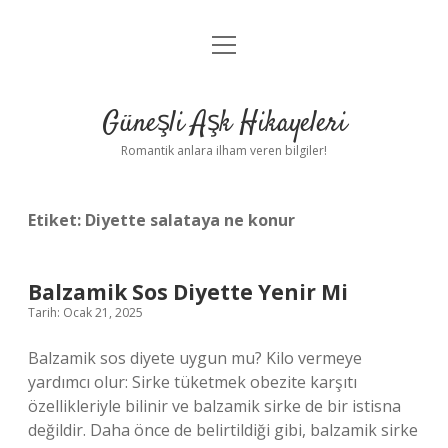
menüyü
Anasayfa
aç
Gizlilik Politikası
Güneşli Aşk Hikayeleri
Yasal Uyarı
Romantik anlara ilham veren bilgiler!
Hakkımızda
Etiket:
Diyette salataya ne konur
Balzamik Sos Diyette Yenir Mi
Tarih: Ocak 21, 2025
Balzamik sos diyete uygun mu? Kilo vermeye
yardımcı olur: Sirke tüketmek obezite karşıtı
özellikleriyle bilinir ve balzamik sirke de bir istisna
değildir. Daha önce de belirtildiği gibi, balzamik sirke