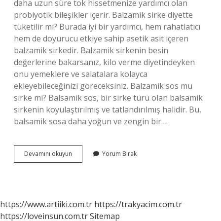
daha uzun süre tok hissetmenize yardımcı olan
probiyotik bileşikler içerir. Balzamik sirke diyette
tüketilir mi? Burada iyi bir yardımcı, hem rahatlatıcı
hem de doyurucu etkiye sahip asetik asit içeren
balzamik sirkedir. Balzamik sirkenin besin
değerlerine bakarsanız, kilo verme diyetindeyken
onu yemeklere ve salatalara kolayca
ekleyebileceğinizi göreceksiniz. Balzamik sos mu
sirke mi? Balsamik sos, bir sirke türü olan balsamik
sirkenin koyulaştırılmış ve tatlandırılmış halidir. Bu,
balsamik sosa daha yoğun ve zengin bir…
Balzamik
Devamını okuyun
Yorum Bırak
Sos
Diyette
Yenir
Mi
https://www.artiiki.com.tr
https://trakyacim.com.tr
https://loveinsun.com.tr
Sitemap