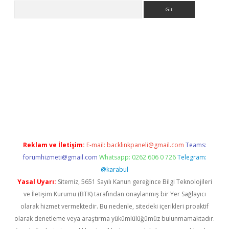
Arama
yeni giriş
Betexper giriş adresi güncellendi
betexper.xyz
hilton
Reklam ve İletişim:
E-mail:
backlinkpaneli@gmail.com
Teams:
forumhizmeti@gmail.com
Whatsapp: 0262 606 0 726
Telegram:
@karabul
Yasal Uyarı:
Sitemiz, 5651 Sayılı Kanun gereğince Bilgi Teknolojileri
ve İletişim Kurumu (BTK) tarafından onaylanmış bir Yer Sağlayıcı
olarak hizmet vermektedir. Bu nedenle, sitedeki içerikleri proaktif
olarak denetleme veya araştırma yükümlülüğümüz bulunmamaktadır.