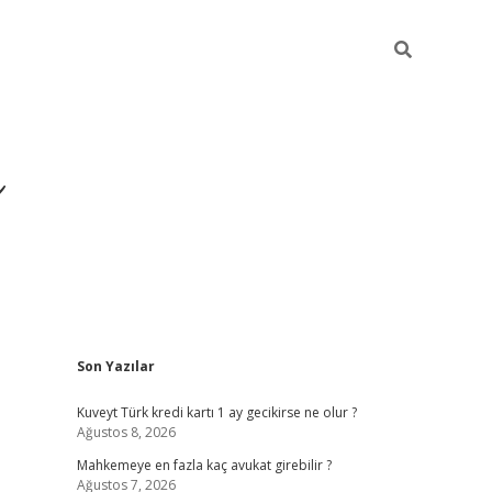
i
Sidebar
Son Yazılar
betci
vdcasino giriş
ilbet casino
ilbet yeni giriş
B
Kuveyt Türk kredi kartı 1 ay gecikirse ne olur ?
Ağustos 8, 2026
Mahkemeye en fazla kaç avukat girebilir ?
Ağustos 7, 2026