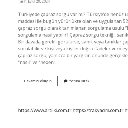
Tarih: Eylül 29, 2024
Türkiyede çapraz sorgu var mı? Türkiye’de henüz
maddesi ile bugün yürürlükte olan ve uygulanan 5
çapraz sorgu olarak tanımlanan sorgulama usulü “D
sorgulama nasıl yapılır? Çapraz sorgu tekniği, sanık
Bir davada gerekli görülürse, sanık veya tanıklar ç
sorulabilir ve kişi veya kişiler doğru ifadeler verm
çapraz sorgu, yalnızca bir yargıcın önünde gerçekle
“nasıl” ve “neden”…
Çapraz
Devamını okuyun
Yorum Bırak
Sorgu
Ne
Zaman
Yapılır
https://www.artiiki.com.tr
https://trakyacim.com.tr
h