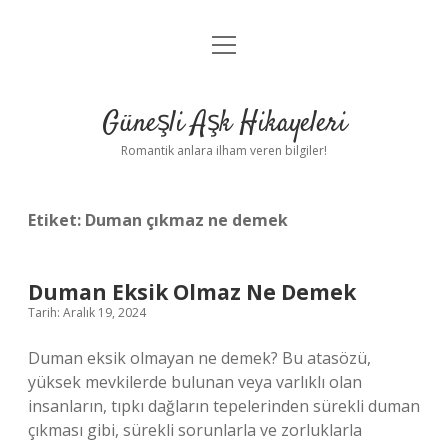
menüyü
Anasayfa
aç
Gizlilik Politikası
Güneşli Aşk Hikayeleri
Yasal Uyarı
Romantik anlara ilham veren bilgiler!
Hakkımızda
Etiket:
Duman çıkmaz ne demek
Duman Eksik Olmaz Ne Demek
Tarih: Aralık 19, 2024
Duman eksik olmayan ne demek? Bu atasözü,
yüksek mevkilerde bulunan veya varlıklı olan
insanların, tıpkı dağların tepelerinden sürekli duman
çıkması gibi, sürekli sorunlarla ve zorluklarla