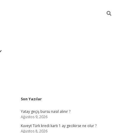
i
Sidebar
Son Yazılar
betci
vdcasino giriş
ilbet casino
ilbet yeni giriş
Yatay geçiş bursu nasıl alınır ?
Ağustos 9, 2026
Kuveyt Türk kredi kartı 1 ay gecikirse ne olur ?
Ağustos 8, 2026