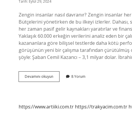
Tarih: Eylül 29, 2024
Zengin insanlar nasıl davranır? Zengin insanlar her
Bütçelerini yönetirken de bu ilkeyi izlerler. Dahası, 
her zaman pasif gelir kaynakları yaratırlar ve fina
Yaklaşık 60.000 erkeğin verilerini analiz eden bir ç
kazananlara göre bilişsel testlerde daha kötü perfo
görüşünün yeni bir çalışma tarafından çürütülmüş o
şöyle: Şaban Cemil Kazancı – 3,1 milyar dolar. İbra
Çok
Devamını okuyun
8 Yorum
Zengin
Insanlar
Nasıl
Davranır
https://www.artiiki.com.tr
https://trakyacim.com.tr
h