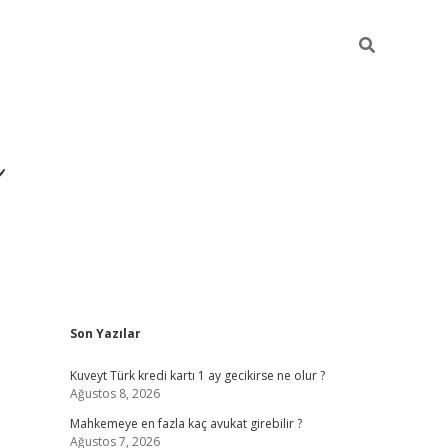
i
Sidebar
Son Yazılar
betci
vdcasino giriş
ilbet casino
ilbet yeni giriş
Kuveyt Türk kredi kartı 1 ay gecikirse ne olur ?
Ağustos 8, 2026
Mahkemeye en fazla kaç avukat girebilir ?
Ağustos 7, 2026