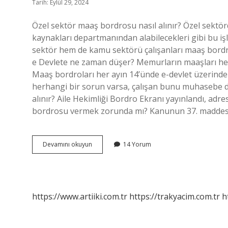
Tarih: Eylül 29, 2024
Özel sektör maaş bordrosu nasıl alınır? Özel sektör
kaynakları departmanından alabilecekleri gibi bu iş
sektör hem de kamu sektörü çalışanları maaş bordro
e Devlete ne zaman düşer? Memurların maaşları her 
Maaş bordroları her ayın 14’ünde e-devlet üzerin
herhangi bir sorun varsa, çalışan bunu muhasebe d
alınır? Aile Hekimliği Bordro Ekranı yayınlandı, adr
bordrosu vermek zorunda mı? Kanunun 37. maddesi
E
Devamını okuyun
14 Yorum
Devletten
Bordro
Alınır
Mı
https://www.artiiki.com.tr
https://trakyacim.com.tr
h