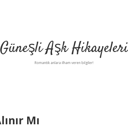
Güneşli Aşk Hikayeler
Romantik anlara ilham veren bilgiler!
lınır Mı