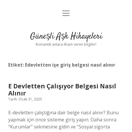
menüyü
Anasayfa
aç
Gizlilik Politikası
Güneşli Aşk Hikayeleri
Yasal Uyarı
Romantik anlara ilham veren bilgiler!
Hakkımızda
Etiket:
Edevletten işe giriş belgesi nasıl alınır
E Devletten Çalışıyor Belgesi Nasıl
Alınır
Tarih: Ocak 31, 2025
E-devletten çalıştığına dair belge nasıl alınır? Bunu
yapmak için önce sisteme giriş yapın. Daha sonra
“Kurumlar” sekmesine gidin ve “Sosyal sigorta