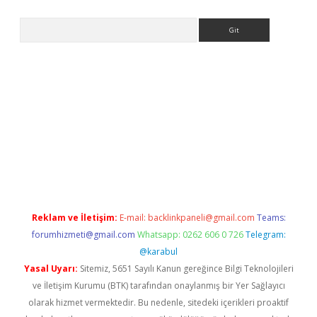
Arama
yeni giriş
Betexper giriş adresi güncellendi
betexper.xyz
hilton
Reklam ve İletişim:
E-mail:
backlinkpaneli@gmail.com
Teams:
forumhizmeti@gmail.com
Whatsapp: 0262 606 0 726
Telegram:
@karabul
Yasal Uyarı:
Sitemiz, 5651 Sayılı Kanun gereğince Bilgi Teknolojileri
ve İletişim Kurumu (BTK) tarafından onaylanmış bir Yer Sağlayıcı
olarak hizmet vermektedir. Bu nedenle, sitedeki içerikleri proaktif