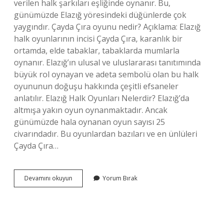
verilen halk şarkıları eşliğinde oynanır. Bu,
günümüzde Elazığ yöresindeki düğünlerde çok
yaygındır. Çayda Çıra oyunu nedir? Açıklama: Elazığ
halk oyunlarının incisi Çayda Çıra, karanlık bir
ortamda, elde tabaklar, tabaklarda mumlarla
oynanır. Elazığ’ın ulusal ve uluslararası tanıtımında
büyük rol oynayan ve adeta sembolü olan bu halk
oyununun doğuşu hakkında çeşitli efsaneler
anlatılır. Elazığ Halk Oyunları Nelerdir? Elazığ’da
altmışa yakın oyun oynanmaktadır. Ancak
günümüzde hala oynanan oyun sayısı 25
civarındadır. Bu oyunlardan bazıları ve en ünlüleri
Çayda Çıra…
Caydacira
Devamını okuyun
Yorum Bırak
Oyunu
Hangi
Yöreye
Aittir