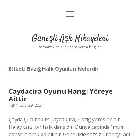
menüyü
Anasayfa
aç
Gizlilik Politikası
Güneşli Aşk Hikayeleri
Yasal Uyarı
Romantik anlara ilham veren bilgiler!
Hakkımızda
Etiket:
Elazığ Halk Oyunları Nelerdir
Caydacira Oyunu Hangi Yöreye
Aittir
Tarih: Eylül 29, 2024
Çayda Çıra nedir? Çayda Çıra, Elazığ yöresine ait
Halay tarzı bir halk dansıdır. Dünya çapında “mum
dansı” olarak da bilinir. Genellikle sazsız, “nanay” adı