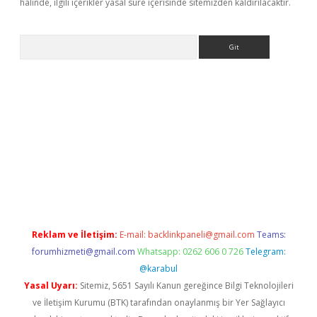
halinde, ilgili içerikler yasal süre içerisinde sitemizden kaldırılacaktır.
Arama
eni giriş
Betexper giriş adresi güncellendi
betexper.xyz
hilton
Reklam ve İletişim:
E-mail:
backlinkpaneli@gmail.com
Teams:
forumhizmeti@gmail.com
Whatsapp: 0262 606 0 726
Telegram:
@karabul
Yasal Uyarı:
Sitemiz, 5651 Sayılı Kanun gereğince Bilgi Teknolojileri
ve İletişim Kurumu (BTK) tarafından onaylanmış bir Yer Sağlayıcı