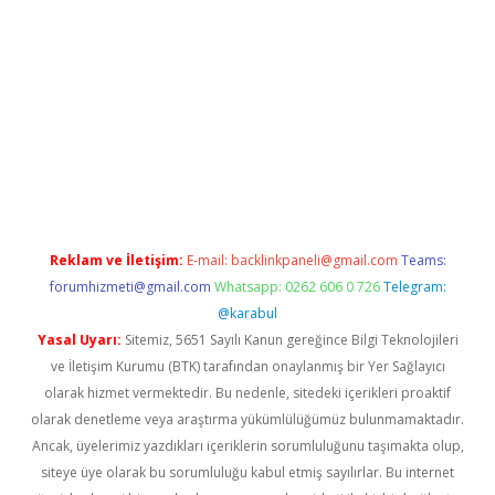
yeni giriş
Betexper giriş adresi güncellendi
betexper.xyz
hilton
Reklam ve İletişim:
E-mail:
backlinkpaneli@gmail.com
Teams:
forumhizmeti@gmail.com
Whatsapp: 0262 606 0 726
Telegram:
@karabul
Yasal Uyarı:
Sitemiz, 5651 Sayılı Kanun gereğince Bilgi Teknolojileri
ve İletişim Kurumu (BTK) tarafından onaylanmış bir Yer Sağlayıcı
olarak hizmet vermektedir. Bu nedenle, sitedeki içerikleri proaktif
olarak denetleme veya araştırma yükümlülüğümüz bulunmamaktadır.
Ancak, üyelerimiz yazdıkları içeriklerin sorumluluğunu taşımakta olup,
siteye üye olarak bu sorumluluğu kabul etmiş sayılırlar. Bu internet