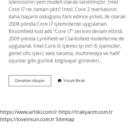
işlemcisinin yeni modeli olarak tanıtılmıştır. Intel
Core i7 ne zaman çıktı? Intel, Core 2 markasının
daha başarılı olduğunu fark edince şirket, ilk olarak
2008 yılında Core i7 işlemcilerde uygulanan
Bloomfield kod adlı “Core i7” serisini devam ettirdi.
2009 yılında Lynnfield ve Clarksfield modellerine de
uygulandı. İntel Core i5 işlemci iyi mi? i5 işlemciler,
genel ofis işleri, web tarama, multimedya ve hafif
oyunlar gibi günlük bilgisayar görevleri…
Intel
Devamını okuyun
Yorum Bırak
Core
I5
Ne
Zaman
Çıktı
https://www.artiiki.com.tr
https://trakyacim.com.tr
https://loveinsun.com.tr
Sitemap