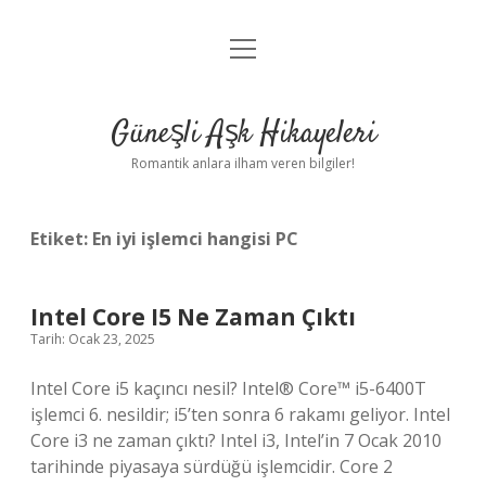
menüyü
Anasayfa
aç
Gizlilik Politikası
Güneşli Aşk Hikayeleri
Yasal Uyarı
Romantik anlara ilham veren bilgiler!
Hakkımızda
Etiket:
En iyi işlemci hangisi PC
Intel Core I5 Ne Zaman Çıktı
Tarih: Ocak 23, 2025
Intel Core i5 kaçıncı nesil? Intel® Core™ i5-6400T
işlemci 6. nesildir; i5’ten sonra 6 rakamı geliyor. Intel
Core i3 ne zaman çıktı? Intel i3, Intel’in 7 Ocak 2010
tarihinde piyasaya sürdüğü işlemcidir. Core 2