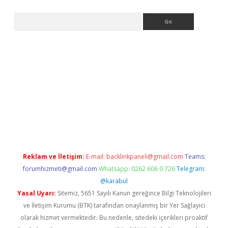
Arama
sino giriş
ilbet casino
ilbet yeni giriş
Betexper giriş adresi gün
Reklam ve İletişim:
E-mail:
backlinkpaneli@gmail.com
Teams:
forumhizmeti@gmail.com
Whatsapp: 0262 606 0 726
Telegram:
@karabul
Yasal Uyarı:
Sitemiz, 5651 Sayılı Kanun gereğince Bilgi Teknolojileri
ve İletişim Kurumu (BTK) tarafından onaylanmış bir Yer Sağlayıcı
olarak hizmet vermektedir. Bu nedenle, sitedeki içerikleri proaktif