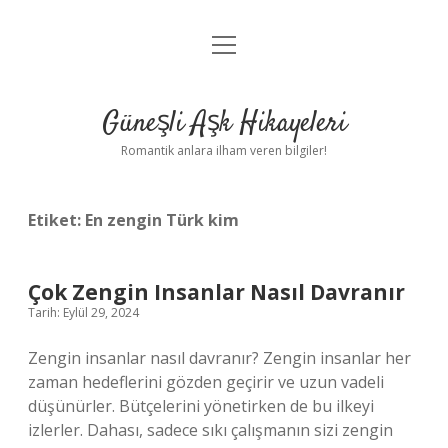
menüyü
Anasayfa
aç
Gizlilik Politikası
Güneşli Aşk Hikayeleri
Yasal Uyarı
Romantik anlara ilham veren bilgiler!
Hakkımızda
Etiket:
En zengin Türk kim
Çok Zengin Insanlar Nasıl Davranır
Tarih: Eylül 29, 2024
Zengin insanlar nasıl davranır? Zengin insanlar her
zaman hedeflerini gözden geçirir ve uzun vadeli
düşünürler. Bütçelerini yönetirken de bu ilkeyi
izlerler. Dahası, sadece sıkı çalışmanın sizi zengin