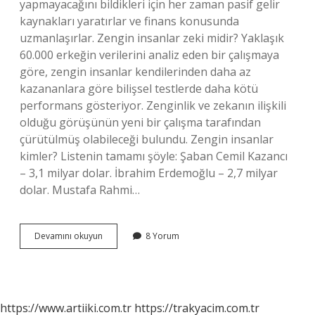
yapmayacağını bildikleri için her zaman pasif gelir
kaynakları yaratırlar ve finans konusunda
uzmanlaşırlar. Zengin insanlar zeki midir? Yaklaşık
60.000 erkeğin verilerini analiz eden bir çalışmaya
göre, zengin insanlar kendilerinden daha az
kazananlara göre bilişsel testlerde daha kötü
performans gösteriyor. Zenginlik ve zekanın ilişkili
olduğu görüşünün yeni bir çalışma tarafından
çürütülmüş olabileceği bulundu. Zengin insanlar
kimler? Listenin tamamı şöyle: Şaban Cemil Kazancı
– 3,1 milyar dolar. İbrahim Erdemoğlu – 2,7 milyar
dolar. Mustafa Rahmi…
Çok
Devamını okuyun
8 Yorum
Zengin
Insanlar
Nasıl
Davranır
https://www.artiiki.com.tr
https://trakyacim.com.tr