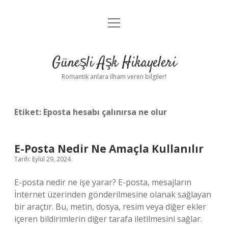
menüyü
Anasayfa
aç
Gizlilik Politikası
Güneşli Aşk Hikayeleri
Yasal Uyarı
Romantik anlara ilham veren bilgiler!
Hakkımızda
Etiket:
Eposta hesabı çalınırsa ne olur
E-Posta Nedir Ne Amaçla Kullanılır
Tarih: Eylül 29, 2024
E-posta nedir ne işe yarar? E-posta, mesajların
İnternet üzerinden gönderilmesine olanak sağlayan
bir araçtır. Bu, metin, dosya, resim veya diğer ekler
içeren bildirimlerin diğer tarafa iletilmesini sağlar.