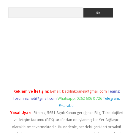
Arama
eni giriş
Betexper giriş adresi güncellendi
betexper.xyz
hilton
Reklam ve İletişim:
E-mail:
backlinkpaneli@gmail.com
Teams:
forumhizmeti@gmail.com
Whatsapp: 0262 606 0 726
Telegram:
@karabul
Yasal Uyarı:
Sitemiz, 5651 Sayılı Kanun gereğince Bilgi Teknolojileri
ve İletişim Kurumu (BTK) tarafından onaylanmış bir Yer Sağlayıcı
olarak hizmet vermektedir. Bu nedenle, sitedeki içerikleri proaktif