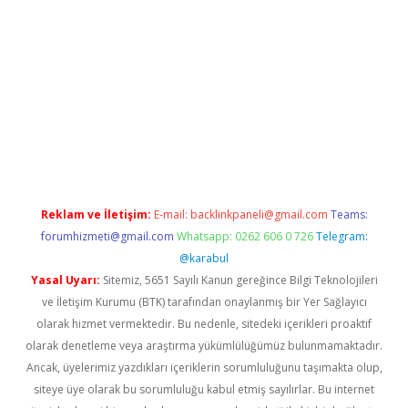
eni giriş
Betexper giriş adresi güncellendi
betexper.xyz
hiltonb
Reklam ve İletişim:
E-mail:
backlinkpaneli@gmail.com
Teams:
forumhizmeti@gmail.com
Whatsapp: 0262 606 0 726
Telegram:
@karabul
Yasal Uyarı:
Sitemiz, 5651 Sayılı Kanun gereğince Bilgi Teknolojileri
ve İletişim Kurumu (BTK) tarafından onaylanmış bir Yer Sağlayıcı
olarak hizmet vermektedir. Bu nedenle, sitedeki içerikleri proaktif
olarak denetleme veya araştırma yükümlülüğümüz bulunmamaktadır.
Ancak, üyelerimiz yazdıkları içeriklerin sorumluluğunu taşımakta olup,
siteye üye olarak bu sorumluluğu kabul etmiş sayılırlar. Bu internet