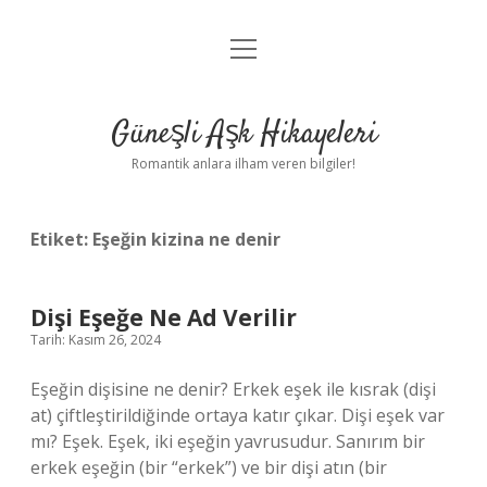
menüyü
Anasayfa
aç
Gizlilik Politikası
Güneşli Aşk Hikayeleri
Yasal Uyarı
Romantik anlara ilham veren bilgiler!
Hakkımızda
Etiket:
Eşeğin kizina ne denir
Dişi Eşeğe Ne Ad Verilir
Tarih: Kasım 26, 2024
Eşeğin dişisine ne denir? Erkek eşek ile kısrak (dişi
at) çiftleştirildiğinde ortaya katır çıkar. Dişi eşek var
mı? Eşek. Eşek, iki eşeğin yavrusudur. Sanırım bir
erkek eşeğin (bir “erkek”) ve bir dişi atın (bir