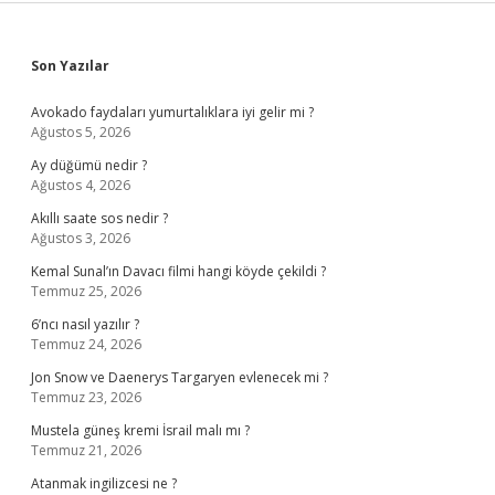
Sidebar
Son Yazılar
Avokado faydaları yumurtalıklara iyi gelir mi ?
Ağustos 5, 2026
Ay düğümü nedir ?
Ağustos 4, 2026
Akıllı saate sos nedir ?
Ağustos 3, 2026
Kemal Sunal’ın Davacı filmi hangi köyde çekildi ?
Temmuz 25, 2026
6’ncı nasıl yazılır ?
Temmuz 24, 2026
Jon Snow ve Daenerys Targaryen evlenecek mi ?
Temmuz 23, 2026
Mustela güneş kremi İsrail malı mı ?
Temmuz 21, 2026
Atanmak ingilizcesi ne ?