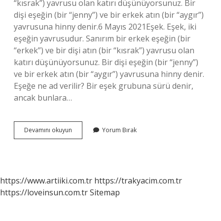
“kısrak”) yavrusu olan katırı düşünüyorsunuz. Bir
dişi eşeğin (bir “jenny”) ve bir erkek atın (bir “aygır”)
yavrusuna hinny denir.6 Mayıs 2021Eşek. Eşek, iki
eşeğin yavrusudur. Sanırım bir erkek eşeğin (bir
“erkek”) ve bir dişi atın (bir “kısrak”) yavrusu olan
katırı düşünüyorsunuz. Bir dişi eşeğin (bir “jenny”)
ve bir erkek atın (bir “aygır”) yavrusuna hinny denir.
Eşeğe ne ad verilir? Bir eşek grubuna sürü denir,
ancak bunlara…
Dişi
Devamını okuyun
Yorum Bırak
Eşeğe
Ne
Ad
Verilir
https://www.artiiki.com.tr
https://trakyacim.com.tr
https://loveinsun.com.tr
Sitemap