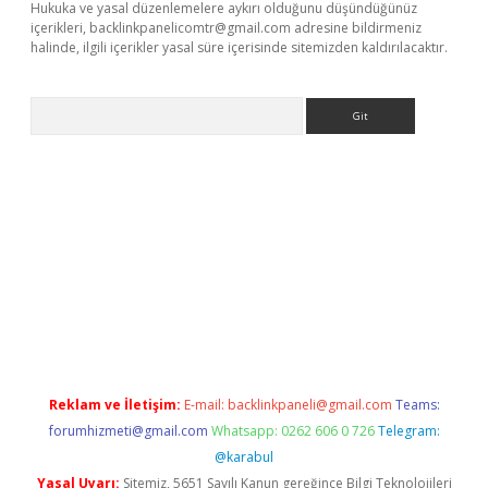
Hukuka ve yasal düzenlemelere aykırı olduğunu düşündüğünüz
içerikleri,
backlinkpanelicomtr@gmail.com
adresine bildirmeniz
halinde, ilgili içerikler yasal süre içerisinde sitemizden kaldırılacaktır.
Arama
t yeni giriş
Betexper giriş adresi güncellendi
betexper.xyz
hilt
Reklam ve İletişim:
E-mail:
backlinkpaneli@gmail.com
Teams:
forumhizmeti@gmail.com
Whatsapp: 0262 606 0 726
Telegram:
@karabul
Yasal Uyarı:
Sitemiz, 5651 Sayılı Kanun gereğince Bilgi Teknolojileri