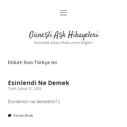
menüyü
Anasayfa
aç
Gizlilik Politikası
Güneşli Aşk Hikayeleri
Yasal Uyarı
Romantik anlara ilham veren bilgiler!
Hakkımızda
Etiket:
Esin Türkçe mi
Esinlendi Ne Demek
Tarih: Şubat 21, 2025
Esinlenen ne demektir? (
Yorum Bırak