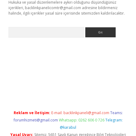
Hukuka ve yasal düzenlemelere aykırı olduğunu düşündüğünüz
içerikleri,
backlinkpanelicomtr@gmail.com
adresine bildirmeniz
halinde, ilgili içerikler yasal süre içerisinde sitemizden kaldırılacaktır.
Arama
 yeni giriş
Betexper giriş adresi güncellendi
betexper.xyz
hilto
Reklam ve İletişim:
E-mail:
backlinkpaneli@gmail.com
Teams:
forumhizmeti@gmail.com
Whatsapp: 0262 606 0 726
Telegram:
@karabul
Yasal Uyarı:
Sitemiz, 5651 Sayılı Kanun gereğince Bilgi Teknolojileri