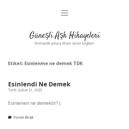
menüyü
Anasayfa
aç
Gizlilik Politikası
Güneşli Aşk Hikayeleri
Yasal Uyarı
Romantik anlara ilham veren bilgiler!
Hakkımızda
Etiket:
Esinlenme ne demek TDK
Esinlendi Ne Demek
Tarih: Şubat 21, 2025
Esinlenen ne demektir? (
Yorum Bırak