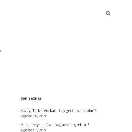
i
Sidebar
Son Yazılar
betci
vdcasino giriş
ilbet casi
Kuveyt Türk kredi kartı 1 ay gecikirse ne olur ?
Ağustos 8, 2026
Mahkemeye en fazla kaç avukat girebilir ?
Ağustos 7, 2026