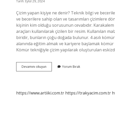
Tarih: Eylül 29, 2024
Çizim yapan kişiye ne denir? Teknik bilgi ve becerile
ve becerilere sahip olan ve tasarımları çizimlere dö
kişinin kim olduğu sorusunun cevabıdır. Karakalem 
araçları kullanılarak çizilen bir resim. Kullanılan ma
biridir, bunların çoğu doğada bulunur. 4 asılı kömü
alanında eğitim almak ve kariyere başlamak kömür
Kömür tekniğiyle çizim yapılarak oluşturulan eskizd
Karakalem
Devamını okuyun
Yorum Bırak
Çizim
Yapanlara
Ne
Denir
https://www.artiiki.com.tr
https://trakyacim.com.tr
h