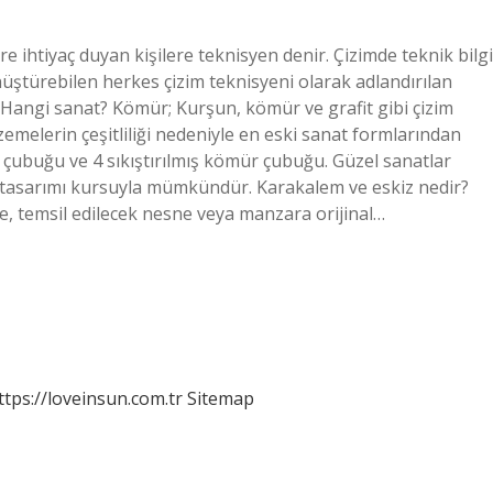
re ihtiyaç duyan kişilere teknisyen denir. Çizimde teknik bilgi
nüştürebilen herkes çizim teknisyeni olarak adlandırılan
Hangi sanat? Kömür; Kurşun, kömür ve grafit gibi çizim
lzemelerin çeşitliliği nedeniyle en eski sanat formlarından
r çubuğu ve 4 sıkıştırılmış kömür çubuğu. Güzel sanatlar
 tasarımı kursuyla mümkündür. Karakalem ve eskiz nedir?
e, temsil edilecek nesne veya manzara orijinal…
ttps://loveinsun.com.tr
Sitemap