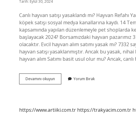
Tarih: Eylül 30, 2024
Canlı hayvan satışı yasaklandı mı? Hayvan Refahı Ya
köpek satışı sosyal medya kanallarına kaydı. 14 T
kapsamında yapılan düzenlemeyle pet shoplarda ked
başlayacak 2024? Borsamızdaki hayvan pazarımız 
olacaktır. Evcil hayvan alım satımı yasak mı? 7332 s
hayvan satışı yasaklanmıştır. Ancak bu yasak, niha
hayvan alım Satımı basit usul olur mu? Ancak, canl
Hayvan
Devamını okuyun
Yorum Bırak
Alım
Satımı
Serbest
Oldu
Mu
https://www.artiiki.com.tr
https://trakyacim.com.tr
h