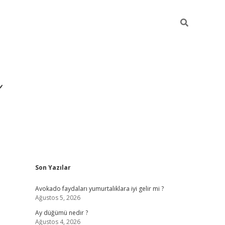
i
Sidebar
Son Yazılar
betci
vdcasino giriş
ilbet casino
ilbet yeni giriş
Avokado faydaları yumurtalıklara iyi gelir mi ?
Ağustos 5, 2026
Ay düğümü nedir ?
Ağustos 4, 2026