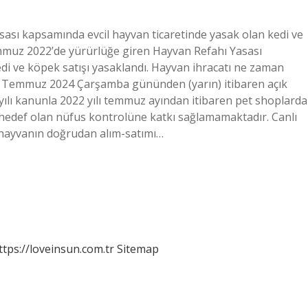
sası kapsamında evcil hayvan ticaretinde yasak olan kedi ve
emmuz 2022’de yürürlüğe giren Hayvan Refahı Yasası
i ve köpek satışı yasaklandı. Hayvan ihracatı ne zaman
3 Temmuz 2024 Çarşamba gününden (yarın) itibaren açık
ayılı kanunla 2022 yılı temmuz ayından itibaren pet shoplarda
i hedef olan nüfus kontrolüne katkı sağlamamaktadır. Canlı
ı hayvanın doğrudan alım-satımı…
ttps://loveinsun.com.tr
Sitemap