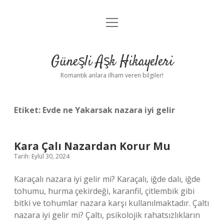
menüyü
Anasayfa
aç
Gizlilik Politikası
Güneşli Aşk Hikayeleri
Yasal Uyarı
Romantik anlara ilham veren bilgiler!
Hakkımızda
Etiket:
Evde ne Yakarsak nazara iyi gelir
Kara Çalı Nazardan Korur Mu
Tarih: Eylül 30, 2024
Karaçalı nazara iyi gelir mi? Karaçalı, iğde dalı, iğde
tohumu, hurma çekirdeği, karanfil, çitlembik gibi
bitki ve tohumlar nazara karşı kullanılmaktadır. Çaltı
nazara iyi gelir mi? Çaltı, psikolojik rahatsızlıkların