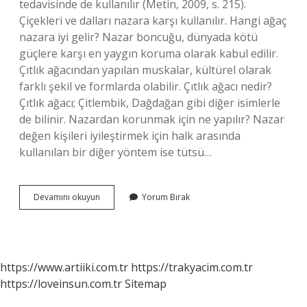
tedavisinde de kullanılır (Metin, 2009, s. 215).
Çiçekleri ve dalları nazara karşı kullanılır. Hangi ağaç
nazara iyi gelir? Nazar boncuğu, dünyada kötü
güçlere karşı en yaygın koruma olarak kabul edilir.
Çıtlık ağacından yapılan muskalar, kültürel olarak
farklı şekil ve formlarda olabilir. Çıtlık ağacı nedir?
Çıtlık ağacı; Çitlembik, Dağdağan gibi diğer isimlerle
de bilinir. Nazardan korunmak için ne yapılır? Nazar
değen kişileri iyileştirmek için halk arasında
kullanılan bir diğer yöntem ise tütsü…
Kara
Devamını okuyun
Yorum Bırak
Çalı
Nazardan
Korur
Mu
https://www.artiiki.com.tr
https://trakyacim.com.tr
https://loveinsun.com.tr
Sitemap