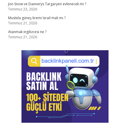
Jon Snow ve Daenerys Targaryen evlenecek mi ?
Temmuz 23, 2026
Mustela güneş kremi İsrail malı mı ?
Temmuz 21, 2026
Atanmak ingilizcesi ne ?
Temmuz 21, 2026