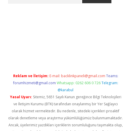
eni giriş
Betexper giriş adresi güncellendi
betexper.xyz
hiltonb
Reklam ve İletişim:
E-mail:
backlinkpaneli@gmail.com
Teams:
forumhizmeti@gmail.com
Whatsapp: 0262 606 0 726
Telegram:
@karabul
Yasal Uyarı:
Sitemiz, 5651 Sayılı Kanun gereğince Bilgi Teknolojileri
ve İletişim Kurumu (BTK) tarafından onaylanmış bir Yer Sağlayıcı
olarak hizmet vermektedir. Bu nedenle, sitedeki içerikleri proaktif
olarak denetleme veya araştırma yükümlülüğümüz bulunmamaktadır.
Ancak, üyelerimiz yazdıkları içeriklerin sorumluluğunu taşımakta olup,