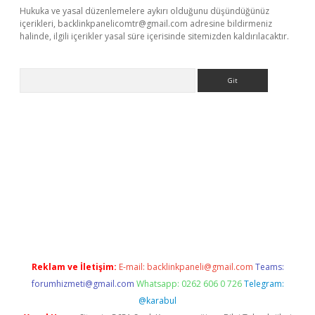
Hukuka ve yasal düzenlemelere aykırı olduğunu düşündüğünüz
içerikleri,
backlinkpanelicomtr@gmail.com
adresine bildirmeniz
halinde, ilgili içerikler yasal süre içerisinde sitemizden kaldırılacaktır.
Arama
yeni giriş
Betexper giriş adresi güncellendi
betexper.xyz
hilton
Reklam ve İletişim:
E-mail:
backlinkpaneli@gmail.com
Teams:
forumhizmeti@gmail.com
Whatsapp: 0262 606 0 726
Telegram:
@karabul