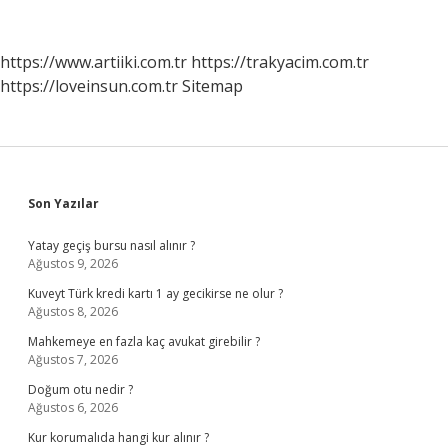
Gerekenler
Nedir
https://www.artiiki.com.tr
https://trakyacim.com.tr
https://loveinsun.com.tr
Sitemap
Sidebar
Son Yazılar
Yatay geçiş bursu nasıl alınır ?
Ağustos 9, 2026
Kuveyt Türk kredi kartı 1 ay gecikirse ne olur ?
Ağustos 8, 2026
Mahkemeye en fazla kaç avukat girebilir ?
Ağustos 7, 2026
Doğum otu nedir ?
Ağustos 6, 2026
Kur korumalıda hangi kur alınır ?