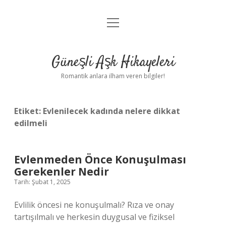
menüyü
Anasayfa
aç
Gizlilik Politikası
Güneşli Aşk Hikayeleri
Yasal Uyarı
Romantik anlara ilham veren bilgiler!
Hakkımızda
Etiket:
Evlenilecek kadında nelere dikkat
edilmeli
Evlenmeden Önce Konuşulması
Gerekenler Nedir
Tarih: Şubat 1, 2025
Evlilik öncesi ne konuşulmalı? Rıza ve onay
tartışılmalı ve herkesin duygusal ve fiziksel