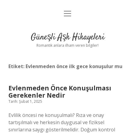
menüyü
Anasayfa
aç
Gizlilik Politikası
Güneşli Aşk Hikayeleri
Yasal Uyarı
Romantik anlara ilham veren bilgiler!
Hakkımızda
Etiket:
Evlenmeden önce ilk gece konuşulur mu
Evlenmeden Önce Konuşulması
Gerekenler Nedir
Tarih: Şubat 1, 2025
Evlilik öncesi ne konuşulmalı? Rıza ve onay
tartışılmalı ve herkesin duygusal ve fiziksel
sınırlarına saygı gösterilmelidir. Doğum kontrol