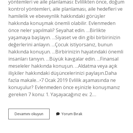
yöntemleri ve aile planlaması: Evlilikten önce, doğum
kontrol yöntemleri, aile planlaması, aile hedefleri ve
hamilelik ve ebeveynlik hakkındaki görüşler
hakkında konuşmak önemli olabilir. Evlenmeden
önce neler yapılmalı? Seyahat edin. …Birlikte
yaşamaya başlayın. …Siyaset ve din gibi birbirinizin
değerlerini anlayın. …Çocuk istiyorsanız, bunun
hakkında konuşun. …Birbirinizin hayatındaki önemli
insanları tanıyın. …Büyük kavgalar edin. …Finansal
meseleler hakkında konuşun. …Aldatma veya açık
ilişkiler hakkındaki düşüncelerinizi paylaşın.Daha
fazla makale…•7 Ocak 2019 Evlilik aşamasında ne
konuşulur? Evlenmeden önce eşinizle konuşmanız
gereken 7 konu: 1. Yaşayacağınız ev. 2.…
Evlenmeden
Devamını okuyun
Yorum Bırak
Önce
Konuşulması
Gerekenler