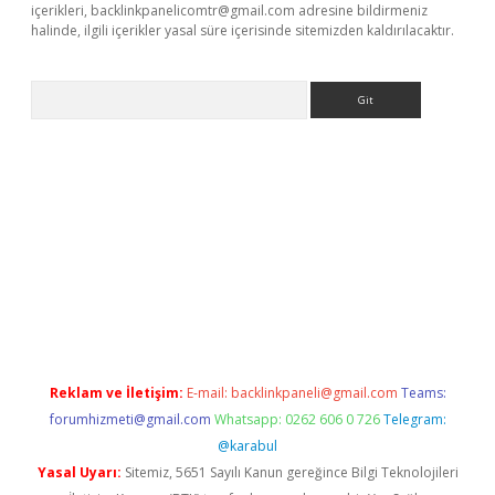
içerikleri,
backlinkpanelicomtr@gmail.com
adresine bildirmeniz
halinde, ilgili içerikler yasal süre içerisinde sitemizden kaldırılacaktır.
Arama
eni giriş
Betexper giriş adresi güncellendi
betexper.xyz
hiltonb
Reklam ve İletişim:
E-mail:
backlinkpaneli@gmail.com
Teams:
forumhizmeti@gmail.com
Whatsapp: 0262 606 0 726
Telegram:
@karabul
Yasal Uyarı:
Sitemiz, 5651 Sayılı Kanun gereğince Bilgi Teknolojileri