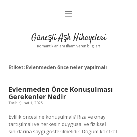
menüyü
Anasayfa
aç
Gizlilik Politikası
Güneşli Aşk Hikayeleri
Yasal Uyarı
Romantik anlara ilham veren bilgiler!
Hakkımızda
Etiket:
Evlenmeden önce neler yapılmalı
Evlenmeden Önce Konuşulması
Gerekenler Nedir
Tarih: Şubat 1, 2025
Evlilik öncesi ne konuşulmalı? Rıza ve onay
tartışılmalı ve herkesin duygusal ve fiziksel
sınırlarına saygı gösterilmelidir. Doğum kontrol