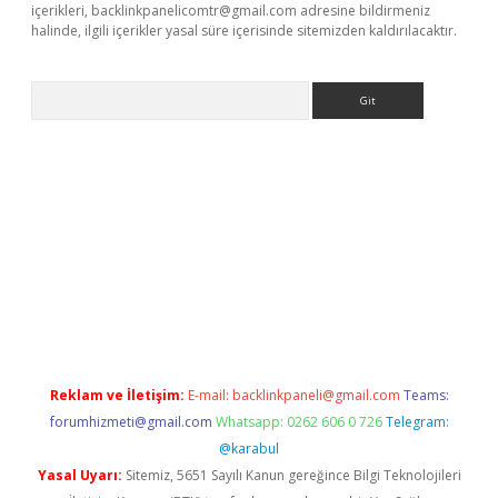
içerikleri,
backlinkpanelicomtr@gmail.com
adresine bildirmeniz
halinde, ilgili içerikler yasal süre içerisinde sitemizden kaldırılacaktır.
Arama
yeni giriş
Betexper giriş adresi güncellendi
betexper.xyz
hilton
Reklam ve İletişim:
E-mail:
backlinkpaneli@gmail.com
Teams:
forumhizmeti@gmail.com
Whatsapp: 0262 606 0 726
Telegram:
@karabul
Yasal Uyarı:
Sitemiz, 5651 Sayılı Kanun gereğince Bilgi Teknolojileri