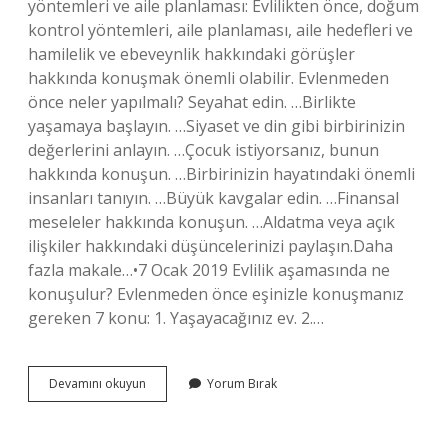
yöntemleri ve aile planlaması: Evlilikten önce, doğum
kontrol yöntemleri, aile planlaması, aile hedefleri ve
hamilelik ve ebeveynlik hakkındaki görüşler
hakkında konuşmak önemli olabilir. Evlenmeden
önce neler yapılmalı? Seyahat edin. …Birlikte
yaşamaya başlayın. …Siyaset ve din gibi birbirinizin
değerlerini anlayın. …Çocuk istiyorsanız, bunun
hakkında konuşun. …Birbirinizin hayatındaki önemli
insanları tanıyın. …Büyük kavgalar edin. …Finansal
meseleler hakkında konuşun. …Aldatma veya açık
ilişkiler hakkındaki düşüncelerinizi paylaşın.Daha
fazla makale…•7 Ocak 2019 Evlilik aşamasında ne
konuşulur? Evlenmeden önce eşinizle konuşmanız
gereken 7 konu: 1. Yaşayacağınız ev. 2.…
Evlenmeden
Devamını okuyun
Yorum Bırak
Önce
Konuşulması
Gerekenler