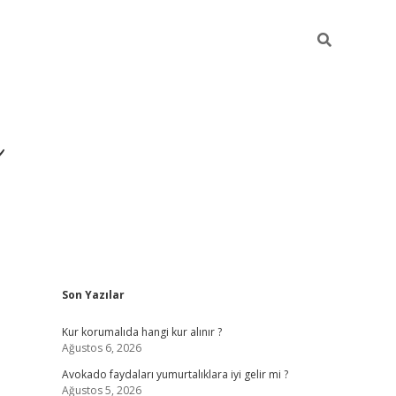
i
Sidebar
Son Yazılar
betci
vdcasino giriş
ilbet casino
ilbet yeni giriş
B
Kur korumalıda hangi kur alınır ?
Ağustos 6, 2026
Avokado faydaları yumurtalıklara iyi gelir mi ?
Ağustos 5, 2026