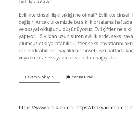
Tarih: Eylül 29, 2024
Evlilikte cinsel ilişki sıklığı ne olmalı? Evlilikte cinsel 
değişir. Ancak ülkemizde bu sıklık ortalama haftada 1-
ve sosyal olduğunu düşünüyoruz. Evli çiftler ne sıklıkl
yapıyor. 15 yıldan uzun süren evliliklerde, seks haya
olumsuz etki yaratabilir. Çiftler seks hayatlarını aktif
canlandırabilirler. Sağlıklı bir cinsel ilişki haftada 
veya iki kez seks yapmak vücudun bağışıklık…
Evli
Devamını okuyun
Yorum Bırak
Çiftler
Ne
Kadar
Sıklıkla
Ilişkiye
https://www.artiiki.com.tr
https://trakyacim.com.tr
h
Girmeli