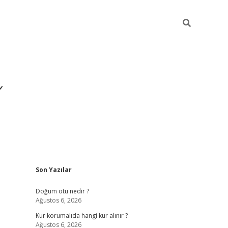
i
Sidebar
Son Yazılar
betci
vdcasino giriş
ilbet casino
ilbet yeni giriş
B
Doğum otu nedir ?
Ağustos 6, 2026
Kur korumalıda hangi kur alınır ?
Ağustos 6, 2026