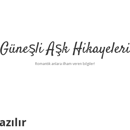
Güneşli Aşk Hikayeler
Romantik anlara ilham veren bilgiler!
azılır