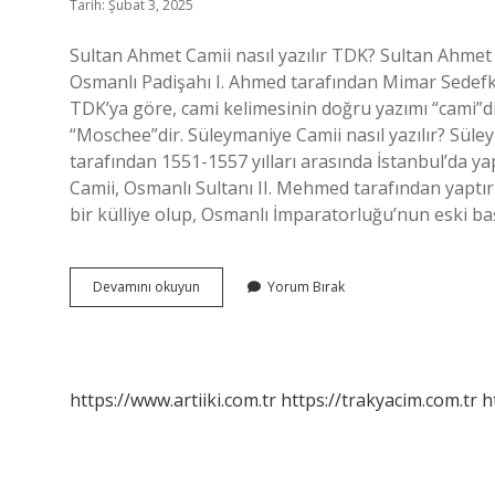
Tarih: Şubat 3, 2025
Sultan Ahmet Camii nasıl yazılır TDK? Sultan Ahmet
Osmanlı Padişahı I. Ahmed tarafından Mimar Sedefkâr
TDK’ya göre, cami kelimesinin doğru yazımı “cami”dir.
“Moschee”dir. Süleymaniye Camii nasıl yazılır? Sü
tarafından 1551-1557 yılları arasında İstanbul’da yap
Camii, Osmanlı Sultanı II. Mehmed tarafından yaptır
bir külliye olup, Osmanlı İmparatorluğu’nun eski baş
Cami
Devamını okuyun
Yorum Bırak
Isimleri
Nasıl
Yazılır
https://www.artiiki.com.tr
https://trakyacim.com.tr
h