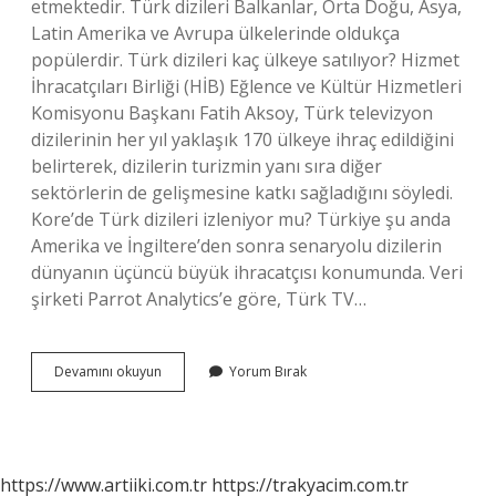
etmektedir. Türk dizileri Balkanlar, Orta Doğu, Asya,
Latin Amerika ve Avrupa ülkelerinde oldukça
popülerdir. Türk dizileri kaç ülkeye satılıyor? Hizmet
İhracatçıları Birliği (HİB) Eğlence ve Kültür Hizmetleri
Komisyonu Başkanı Fatih Aksoy, Türk televizyon
dizilerinin her yıl yaklaşık 170 ülkeye ihraç edildiğini
belirterek, dizilerin turizmin yanı sıra diğer
sektörlerin de gelişmesine katkı sağladığını söyledi.
Kore’de Türk dizileri izleniyor mu? Türkiye şu anda
Amerika ve İngiltere’den sonra senaryolu dizilerin
dünyanın üçüncü büyük ihracatçısı konumunda. Veri
şirketi Parrot Analytics’e göre, Türk TV…
Türk
Devamını okuyun
Yorum Bırak
Dizileri
Kaç
Ülkede
Yayınlanıyor
https://www.artiiki.com.tr
https://trakyacim.com.tr