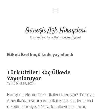
menüyü
Anasayfa
aç
Gizlilik Politikası
Güneşli Aşk Hikayeleri
Yasal Uyarı
Romantik anlara ilham veren bilgiler!
Hakkımızda
Etiket:
Ezel kaç ülkede yayınlandı
Türk Dizileri Kaç Ülkede
Yayınlanıyor
Tarih: Eylül 29, 2024
Hangi ülkelerde Türk dizileri izleniyor? Türkiye,
Amerika’dan sonra en çok dizi ihraç eden ikinci
ülkedir. Türkiye, 146 farklı ülkeye dizi ihraç