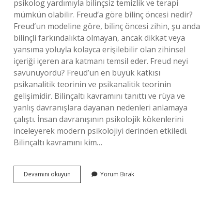
psikolog yardımıyla bilinçsiz temizlik ve terapi
mümkün olabilir. Freud’a göre bilinç öncesi nedir?
Freud’un modeline göre, bilinç öncesi zihin, şu anda
bilinçli farkındalıkta olmayan, ancak dikkat veya
yansıma yoluyla kolayca erişilebilir olan zihinsel
içeriği içeren ara katmanı temsil eder. Freud neyi
savunuyordu? Freud’un en büyük katkısı
psikanalitik teorinin ve psikanalitik teorinin
gelişimidir. Bilinçaltı kavramını tanıttı ve rüya ve
yanlış davranışlara dayanan nedenleri anlamaya
çalıştı. İnsan davranışının psikolojik kökenlerini
inceleyerek modern psikolojiyi derinden etkiledi.
Bilinçaltı kavramını kim…
Freud
Devamını okuyun
Yorum Bırak
A
Göre
Bilinçaltı
Nedir