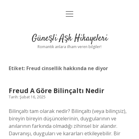
menüyü
Anasayfa
aç
Gizlilik Politikası
Güneşli Aşk Hikayeleri
Yasal Uyarı
Romantik anlara ilham veren bilgiler!
Hakkımızda
Etiket:
Freud cinsellik hakkında ne diyor
Freud A Göre Bilinçaltı Nedir
Tarih: Şubat 16, 2025
Bilinçaltı tam olarak nedir? Bilinçaltı (veya bilinçsiz),
bireyin bireyin düşüncelerinin, duygularının ve
anılarının farkında olmadığı zihinsel bir alandır.
Davranışı, duyguları ve kararları etkileyebilir. Bir