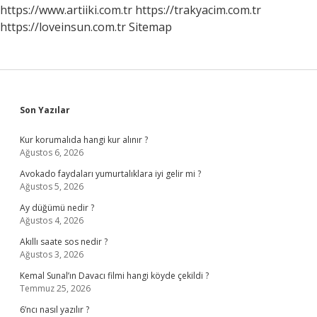
https://www.artiiki.com.tr
https://trakyacim.com.tr
https://loveinsun.com.tr
Sitemap
Sidebar
Son Yazılar
Kur korumalıda hangi kur alınır ?
Ağustos 6, 2026
Avokado faydaları yumurtalıklara iyi gelir mi ?
Ağustos 5, 2026
Ay düğümü nedir ?
Ağustos 4, 2026
Akıllı saate sos nedir ?
Ağustos 3, 2026
Kemal Sunal’ın Davacı filmi hangi köyde çekildi ?
Temmuz 25, 2026
6’ncı nasıl yazılır ?