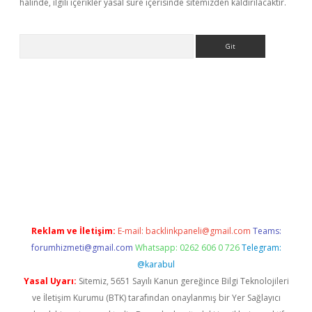
halinde, ilgili içerikler yasal süre içerisinde sitemizden kaldırılacaktır.
Arama
 yeni giriş
Betexper giriş adresi güncellendi
betexper.xyz
hilto
Reklam ve İletişim:
E-mail:
backlinkpaneli@gmail.com
Teams:
forumhizmeti@gmail.com
Whatsapp: 0262 606 0 726
Telegram:
@karabul
Yasal Uyarı:
Sitemiz, 5651 Sayılı Kanun gereğince Bilgi Teknolojileri
ve İletişim Kurumu (BTK) tarafından onaylanmış bir Yer Sağlayıcı