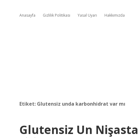
Anasayfa
Gizlilik Politikası
Yasal Uyarı
Hakkımızda
Etiket:
Glutensiz unda karbonhidrat var mı
Glutensiz Un Nişast