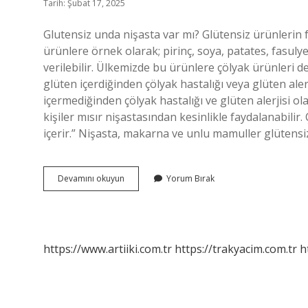
Tarih: Şubat 17, 2025
Glutensiz unda nişasta var mı? Glütensiz ürünlerin f
ürünlere örnek olarak; pirinç, soya, patates, fasuly
verilebilir. Ülkemizde bu ürünlere çölyak ürünleri d
glüten içerdiğinden çölyak hastalığı veya glüten alerj
içermediğinden çölyak hastalığı ve glüten alerjisi o
kişiler mısır nişastasından kesinlikle faydalanabilir.
içerir.” Nişasta, makarna ve unlu mamuller glütensi
Glutensiz
Devamını okuyun
Yorum Bırak
Un
Nişasta
Mı
https://www.artiiki.com.tr
https://trakyacim.com.tr
h