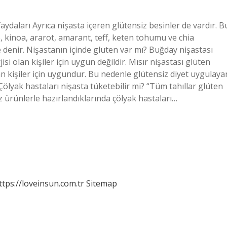
aydaları Ayrıca nişasta içeren glütensiz besinler de vardır. B
e, kinoa, ararot, amarant, teff, keten tohumu ve chia
e denir. Nişastanın içinde gluten var mı? Buğday nişastası
isi olan kişiler için uygun değildir. Mısır nişastası glüten
lan kişiler için uygundur. Bu nedenle glütensiz diyet uygulaya
 Çölyak hastaları nişasta tüketebilir mi? “Tüm tahıllar glüten
z ürünlerle hazırlandıklarında çölyak hastaları…
ttps://loveinsun.com.tr
Sitemap