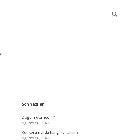
i
Sidebar
Son Yazılar
betci
vdcasino giriş
ilbet casino
ilbet yeni giri
Doğum otu nedir ?
Ağustos 6, 2026
Kur korumalıda hangi kur alınır ?
Ağustos 6, 2026