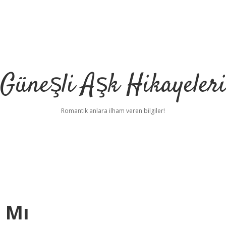
Güneşli Aşk Hikayeler
Romantik anlara ilham veren bilgiler!
a Mı