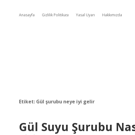
Anasayfa
Gizlilik Politikası
Yasal Uyarı
Hakkımızda
Etiket:
Gül şurubu neye iyi gelir
Gül Suyu Şurubu Nası