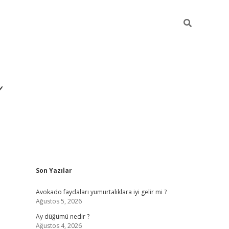
i
Sidebar
Son Yazılar
betci
vdcasino giriş
ilbet casino
ilbet yeni 
Avokado faydaları yumurtalıklara iyi gelir mi ?
Ağustos 5, 2026
Ay düğümü nedir ?
Ağustos 4, 2026