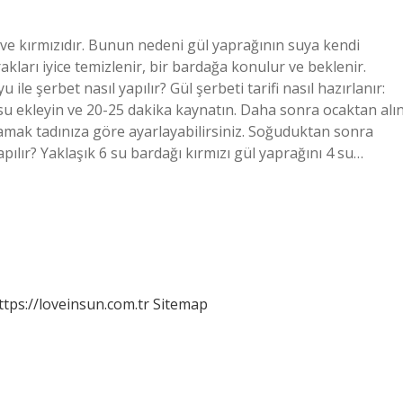
e kırmızıdır. Bunun nedeni gül yaprağının suya kendi
kları iyice temizlenir, bir bardağa konulur ve beklenir.
 ile şerbet nasıl yapılır? Gül şerbeti tarifi nasıl hazırlanır:
e su ekleyin ve 20-25 dakika kaynatın. Daha sonra ocaktan alın
 damak tadınıza göre ayarlayabilirsiniz. Soğuduktan sonra
apılır? Yaklaşık 6 su bardağı kırmızı gül yaprağını 4 su…
ttps://loveinsun.com.tr
Sitemap