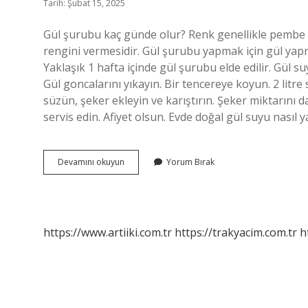
Tarih: Şubat 15, 2025
Gül şurubu kaç günde olur? Renk genellikle pembe v
rengini vermesidir. Gül şurubu yapmak için gül yapra
Yaklaşık 1 hafta içinde gül şurubu elde edilir. Gül suyu
Gül goncalarını yıkayın. Bir tencereye koyun. 2 litr
süzün, şeker ekleyin ve karıştırın. Şeker miktarını
servis edin. Afiyet olsun. Evde doğal gül suyu nasıl y
Gül
Devamını okuyun
Yorum Bırak
Suyu
Şurubu
Nasıl
Yapılır
https://www.artiiki.com.tr
https://trakyacim.com.tr
h