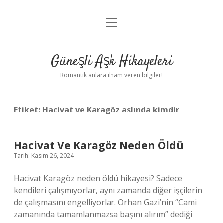
menüyü
Anasayfa
aç
Gizlilik Politikası
Güneşli Aşk Hikayeleri
Yasal Uyarı
Romantik anlara ilham veren bilgiler!
Hakkımızda
Etiket:
Hacivat ve Karagöz aslında kimdir
Hacivat Ve Karagöz Neden Öldü
Tarih: Kasım 26, 2024
Hacivat Karagöz neden öldü hikayesi? Sadece
kendileri çalışmıyorlar, aynı zamanda diğer işçilerin
de çalışmasını engelliyorlar. Orhan Gazi’nin “Cami
zamanında tamamlanmazsa başını alırım” dediği