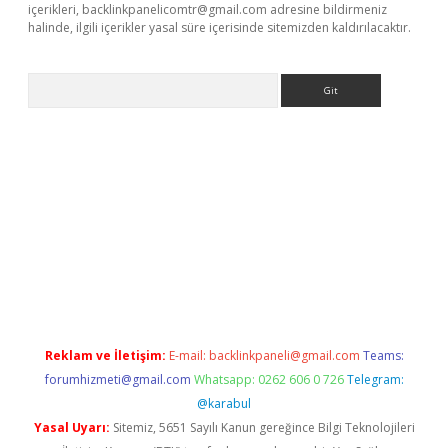
içerikleri,
backlinkpanelicomtr@gmail.com
adresine bildirmeniz
halinde, ilgili içerikler yasal süre içerisinde sitemizden kaldırılacaktır.
Arama
eni giriş
Betexper giriş adresi güncellendi
betexper.xyz
hiltonb
Reklam ve İletişim:
E-mail:
backlinkpaneli@gmail.com
Teams:
forumhizmeti@gmail.com
Whatsapp: 0262 606 0 726
Telegram:
@karabul
Yasal Uyarı:
Sitemiz, 5651 Sayılı Kanun gereğince Bilgi Teknolojileri