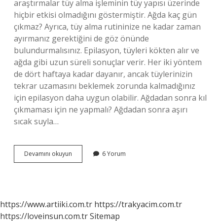
araştırmalar tüy alma işleminin tüy yapısı üzerinde
hiçbir etkisi olmadığını göstermiştir. Ağda kaç gün
çıkmaz? Ayrıca, tüy alma rutininize ne kadar zaman
ayırmanız gerektiğini de göz önünde
bulundurmalısınız. Epilasyon, tüyleri kökten alır ve
ağda gibi uzun süreli sonuçlar verir. Her iki yöntem
de dört haftaya kadar dayanır, ancak tüylerinizin
tekrar uzamasını beklemek zorunda kalmadığınız
için epilasyon daha uygun olabilir. Ağdadan sonra kıl
çıkmaması için ne yapmalı? Ağdadan sonra aşırı
sıcak suyla…
Ağda
Devamını okuyun
6 Yorum
Yapınca
Kıllar
Tekrar
Çıkar
Mı
https://www.artiiki.com.tr
https://trakyacim.com.tr
https://loveinsun.com.tr
Sitemap