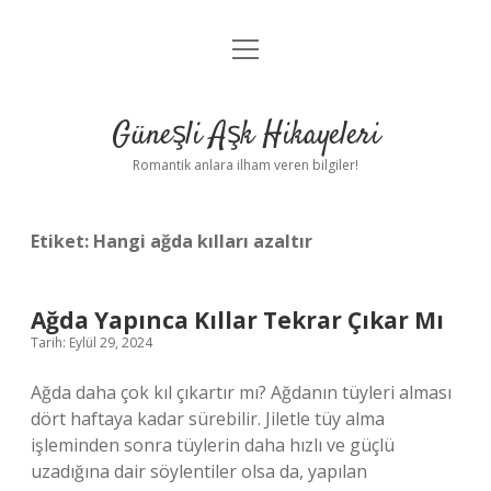
menüyü
Anasayfa
aç
Gizlilik Politikası
Güneşli Aşk Hikayeleri
Yasal Uyarı
Romantik anlara ilham veren bilgiler!
Hakkımızda
Etiket:
Hangi ağda kılları azaltır
Ağda Yapınca Kıllar Tekrar Çıkar Mı
Tarih: Eylül 29, 2024
Ağda daha çok kıl çıkartır mı? Ağdanın tüyleri alması
dört haftaya kadar sürebilir. Jiletle tüy alma
işleminden sonra tüylerin daha hızlı ve güçlü
uzadığına dair söylentiler olsa da, yapılan