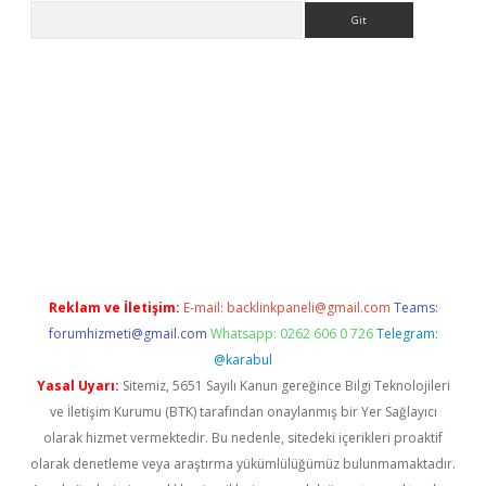
Arama
yz
hiltonbet yeni giriş
Reklam ve İletişim:
E-mail:
backlinkpaneli@gmail.com
Teams:
forumhizmeti@gmail.com
Whatsapp: 0262 606 0 726
Telegram:
@karabul
Yasal Uyarı:
Sitemiz, 5651 Sayılı Kanun gereğince Bilgi Teknolojileri
ve İletişim Kurumu (BTK) tarafından onaylanmış bir Yer Sağlayıcı
olarak hizmet vermektedir. Bu nedenle, sitedeki içerikleri proaktif
olarak denetleme veya araştırma yükümlülüğümüz bulunmamaktadır.