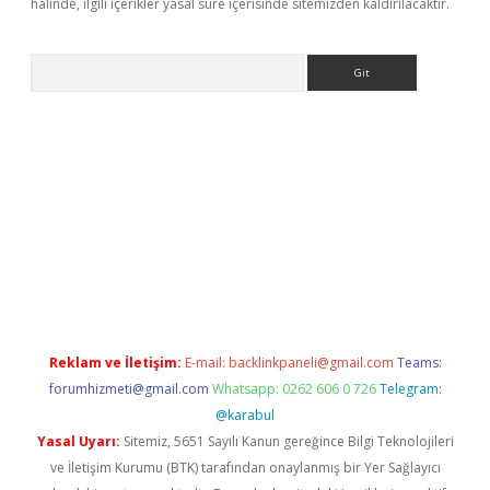
halinde, ilgili içerikler yasal süre içerisinde sitemizden kaldırılacaktır.
Arama
eni giriş
Betexper giriş adresi güncellendi
betexper.xyz
hilton
Reklam ve İletişim:
E-mail:
backlinkpaneli@gmail.com
Teams:
forumhizmeti@gmail.com
Whatsapp: 0262 606 0 726
Telegram:
@karabul
Yasal Uyarı:
Sitemiz, 5651 Sayılı Kanun gereğince Bilgi Teknolojileri
ve İletişim Kurumu (BTK) tarafından onaylanmış bir Yer Sağlayıcı