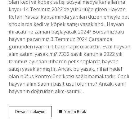
olan kedi ve köpek satışı sosyal medya kanallarına
kaydı. 14 Temmuz 2022’de yürürlüğe giren Hayvan
Refahı Yasası kapsamında yapılan düzenlemeyle pet
shoplarda kedi ve köpek satışı yasaklandı. Hayvan
ihracatı ne zaman başlayacak 2024? Borsamızdaki
hayvan pazarımız 3 Temmuz 2024 Çarşamba
gününden (yarın) itibaren açık olacaktır. Evcil hayvan
alım satımı yasak mı? 7332 sayılı kanunla 2022 yılı
temmuz ayından itibaren pet shoplarda hayvan
satışı yasaklanmıştır. Ancak bu yasak, nihai hedef
olan nüfus kontrolüne katkı sağlamamaktadır. Canlı
hayvan alım Satımı basit usul olur mu? Ancak, canlı
hayvanın doğrudan alım-satımı…
Hayvan
Devamını okuyun
Yorum Bırak
Alım
Satımı
Serbest
Oldu