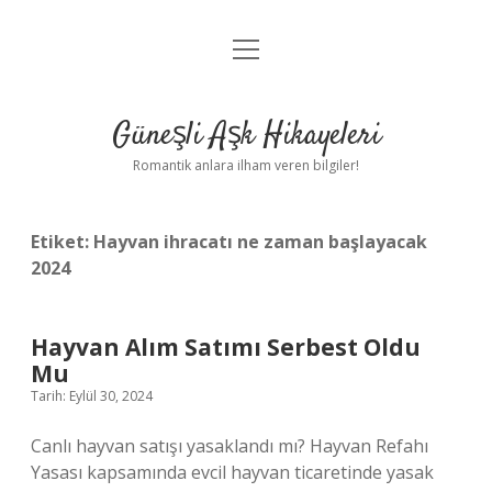
menüyü
Anasayfa
aç
Gizlilik Politikası
Güneşli Aşk Hikayeleri
Yasal Uyarı
Romantik anlara ilham veren bilgiler!
Hakkımızda
Etiket:
Hayvan ihracatı ne zaman başlayacak
2024
Hayvan Alım Satımı Serbest Oldu
Mu
Tarih: Eylül 30, 2024
Canlı hayvan satışı yasaklandı mı? Hayvan Refahı
Yasası kapsamında evcil hayvan ticaretinde yasak