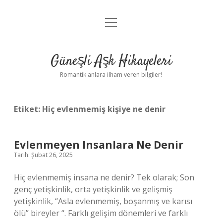
menüyü
Anasayfa
aç
Gizlilik Politikası
Güneşli Aşk Hikayeleri
Yasal Uyarı
Romantik anlara ilham veren bilgiler!
Hakkımızda
Etiket:
Hiç evlenmemiş kişiye ne denir
Evlenmeyen Insanlara Ne Denir
Tarih: Şubat 26, 2025
Hiç evlenmemiş insana ne denir? Tek olarak; Son
genç yetişkinlik, orta yetişkinlik ve gelişmiş
yetişkinlik, “Asla evlenmemiş, boşanmış ve karısı
ölü” bireyler “. Farklı gelişim dönemleri ve farklı