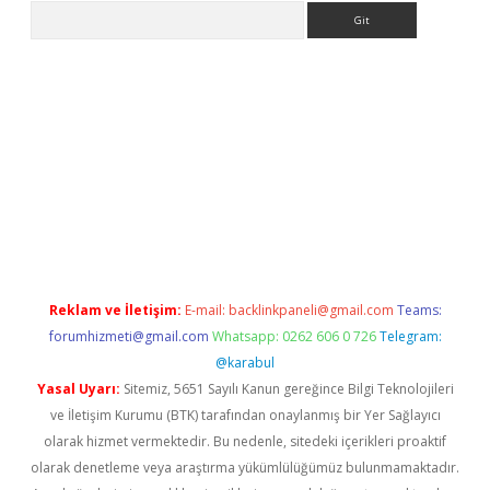
Arama
casino
ilbet yeni giriş
Betexper giriş adresi güncellendi
betexpe
Reklam ve İletişim:
E-mail:
backlinkpaneli@gmail.com
Teams:
forumhizmeti@gmail.com
Whatsapp: 0262 606 0 726
Telegram:
@karabul
Yasal Uyarı:
Sitemiz, 5651 Sayılı Kanun gereğince Bilgi Teknolojileri
ve İletişim Kurumu (BTK) tarafından onaylanmış bir Yer Sağlayıcı
olarak hizmet vermektedir. Bu nedenle, sitedeki içerikleri proaktif
olarak denetleme veya araştırma yükümlülüğümüz bulunmamaktadır.