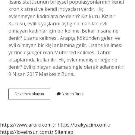
lisans statüsünün bireysel popülasyonlarının kendi
kronik stresi ve kendi ihtiyaçları vardır. Hiç
evlenmeyen kadınlara ne denir? Kız kuru. Kızlar
Kurusu, evlilik yaşlarını aştığına inanılan evli
olmayan kadınlar için bir kelime. Bekar insana ne
denir? Lisans kelimesi, Arapça kökünden gelen ve
evli olmayan bir kişi anlamına gelir. Lisans kelimesi
yerine eşdeğer olan Müterred kelimesi Tahrir
kitaplarında kullanılır. Hiç evlenmemiş erkeğe ne
denir? Evli olmayan adama single olarak adlandırılır.
9 Nisan 2017 Maskesiz Buna…
Evlenmeyen
Devamını okuyun
Yorum Bırak
Insanlara
Ne
Denir
https://www.artiiki.com.tr
https://trakyacim.com.tr
https://loveinsun.com.tr
Sitemap