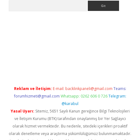
Arama
eni giriş
Betexper giriş adresi güncellendi
betexper.xyz
hilton
Reklam ve İletişim:
E-mail:
backlinkpaneli@gmail.com
Teams:
forumhizmeti@gmail.com
Whatsapp: 0262 606 0 726
Telegram:
@karabul
Yasal Uyarı:
Sitemiz, 5651 Sayılı Kanun gereğince Bilgi Teknolojileri
ve İletişim Kurumu (BTK) tarafından onaylanmış bir Yer Sağlayıcı
olarak hizmet vermektedir. Bu nedenle, sitedeki içerikleri proaktif
olarak denetleme veya araştırma yükümlülüğümüz bulunmamaktadır.