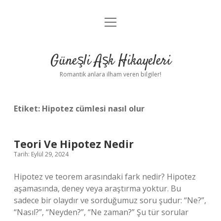
menüyü
Anasayfa
aç
Gizlilik Politikası
Güneşli Aşk Hikayeleri
Yasal Uyarı
Romantik anlara ilham veren bilgiler!
Hakkımızda
Etiket:
Hipotez cümlesi nasıl olur
Teori Ve Hipotez Nedir
Tarih: Eylül 29, 2024
Hipotez ve teorem arasındaki fark nedir? Hipotez
aşamasında, deney veya araştırma yoktur. Bu
sadece bir olaydır ve sorduğumuz soru şudur: “Ne?”,
“Nasıl?”, “Neyden?”, “Ne zaman?” Şu tür sorular