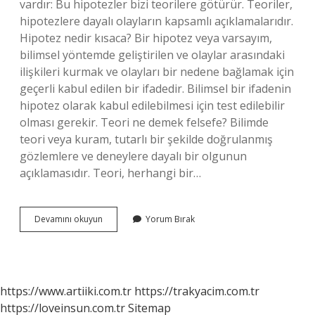
vardır: Bu hipotezler bizi teorilere götürür. Teoriler,
hipotezlere dayalı olayların kapsamlı açıklamalarıdır.
Hipotez nedir kısaca? Bir hipotez veya varsayım,
bilimsel yöntemde geliştirilen ve olaylar arasındaki
ilişkileri kurmak ve olayları bir nedene bağlamak için
geçerli kabul edilen bir ifadedir. Bilimsel bir ifadenin
hipotez olarak kabul edilebilmesi için test edilebilir
olması gerekir. Teori ne demek felsefe? Bilimde
teori veya kuram, tutarlı bir şekilde doğrulanmış
gözlemlere ve deneylere dayalı bir olgunun
açıklamasıdır. Teori, herhangi bir…
Teori
Devamını okuyun
Yorum Bırak
Ve
Hipotez
Nedir
https://www.artiiki.com.tr
https://trakyacim.com.tr
https://loveinsun.com.tr
Sitemap