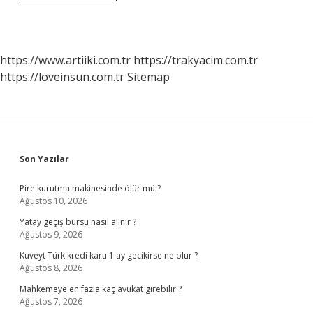
Saatte
120
Kilometreyi
Aşan
Rüzgâr
https://www.artiiki.com.tr
https://trakyacim.com.tr
Sonucunda
https://loveinsun.com.tr
Sitemap
Oluşan
Hava
Olayına
Ne
Denir
Sidebar
Son Yazılar
Pire kurutma makinesinde ölür mü ?
Ağustos 10, 2026
Yatay geçiş bursu nasıl alınır ?
Ağustos 9, 2026
Kuveyt Türk kredi kartı 1 ay gecikirse ne olur ?
Ağustos 8, 2026
Mahkemeye en fazla kaç avukat girebilir ?
Ağustos 7, 2026