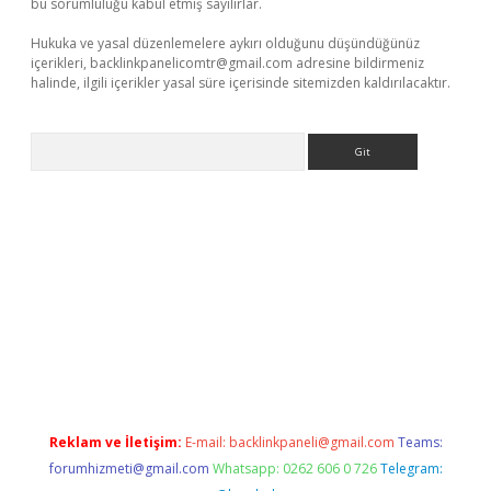
bu sorumluluğu kabul etmiş sayılırlar.
Hukuka ve yasal düzenlemelere aykırı olduğunu düşündüğünüz
içerikleri,
backlinkpanelicomtr@gmail.com
adresine bildirmeniz
halinde, ilgili içerikler yasal süre içerisinde sitemizden kaldırılacaktır.
Arama
eni giriş
Betexper giriş adresi güncellendi
betexper.xyz
hiltonb
Reklam ve İletişim:
E-mail:
backlinkpaneli@gmail.com
Teams:
forumhizmeti@gmail.com
Whatsapp: 0262 606 0 726
Telegram: