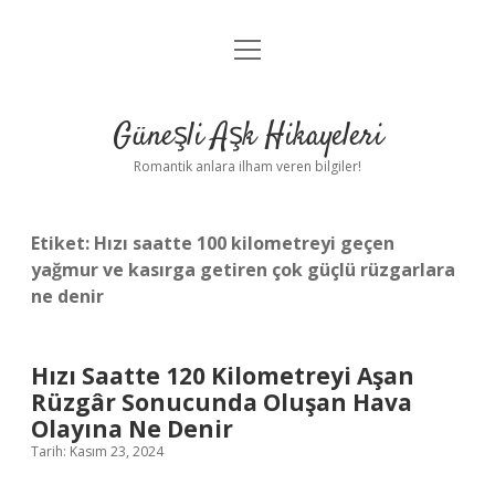
menüyü
Anasayfa
aç
Gizlilik Politikası
Güneşli Aşk Hikayeleri
Yasal Uyarı
Romantik anlara ilham veren bilgiler!
Hakkımızda
Etiket:
Hızı saatte 100 kilometreyi geçen
yağmur ve kasırga getiren çok güçlü rüzgarlara
ne denir
Hızı Saatte 120 Kilometreyi Aşan
Rüzgâr Sonucunda Oluşan Hava
Olayına Ne Denir
Tarih: Kasım 23, 2024