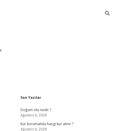
i
Sidebar
Son Yazılar
betci
vdcasino giriş
ilbet casino
ilbet yeni giriş
Doğum otu nedir ?
Ağustos 6, 2026
Kur korumalıda hangi kur alınır ?
Ağustos 6, 2026