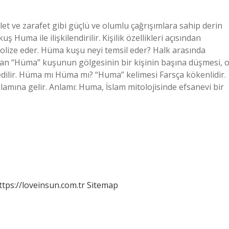
t ve zarafet gibi güçlü ve olumlu çağrışımlara sahip derin
uş Huma ile ilişkilendirilir. Kişilik özellikleri açısından
mbolize eder. Hüma kuşu neyi temsil eder? Halk arasında
ılan “Hüma” kuşunun gölgesinin bir kişinin başına düşmesi, 
edilir. Hüma mı Hüma mı? “Huma” kelimesi Farsça kökenlidir.
ttps://loveinsun.com.tr
Sitemap