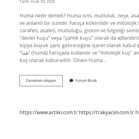
Tarih: Ocak 30, 2025
Hüma nedir demek? Huma ismi, mutluluk, neşe, asale
ve anlamlı bir isimdir. Farsça kökenlidir ve mitolojik k
zarafeti, asaleti, mutluluğu, gizemi ve bilgeliği se
“devlet kuşu” veya “şahlık kuşu” olarak da adlandır
kişiye büyük şans getireceğine işaret olarak kabul 
“هما” (humā) Farsçada kullanılır ve “mitolojik kuş” anlamına gelir. Anlamı: Huma, İslam mitolojisinde efsanevi bir
kuş olarak kabul edilir. Dinen Hüma…
Hüma
Devamını okuyun
Yorum Bırak
Ne
Demek
Edebiyat
https://www.artiiki.com.tr
https://trakyacim.com.tr
h