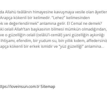
a Allahü teâlânın himayesine kavuşmaya vesile olan âyetler
apça kökenli bir kelimedir. “Lehez” kelimesinden
k ve değerlendirmek” anlamına gelir. El Cemal ne demek?
daki celali Allah’tan başkasının bilmesi mümkün olmadığından,
e o güzelliğin celali (celâlü’l-cemâl) yani güzelliğin aşkınlığı
ihtişamı, efendim, bir yudum su, bin yıllık kıdem, affedersiniz
Arapça anlamı nedir? Cemal (Arapça: جَمَال) Arapça kökenli bir erkek ismidir ve “yüz güzelliği” anlamına…
ttps://loveinsun.com.tr
Sitemap