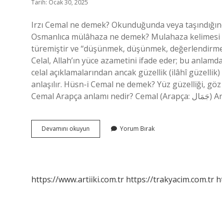
Tarih: Ocak 30, 2025
Irzı Cemal ne demek? Okunduğunda veya taşındığınd
Osmanlıca mülâhaza ne demek? Mulahaza kelimesi Ar
türemiştir ve “düşünmek, düşünmek, değerlendirme
Celal, Allah’ın yüce azametini ifade eder; bu anlam
celal açıklamalarından ancak güzellik (ilâhî güzellik) v
anlaşılır. Hüsn-i Cemal ne demek? Yüz güzelliği, göz 
Cemal 
Irz
Devamını okuyun
Yorum Bırak
I
Cemal
Ne
Demek
https://www.artiiki.com.tr
https://trakyacim.com.tr
h