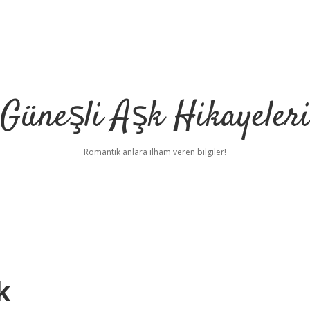
Güneşli Aşk Hikayeler
Romantik anlara ilham veren bilgiler!
k