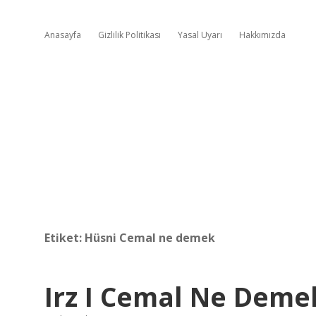
Anasayfa
Gizlilik Politikası
Yasal Uyarı
Hakkımızda
Etiket:
Hüsni Cemal ne demek
Irz I Cemal Ne Deme