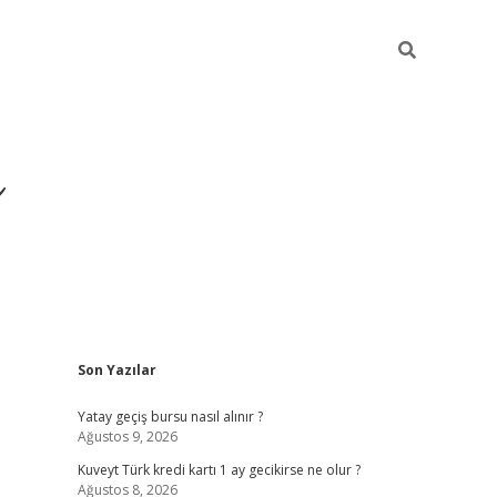
i
Sidebar
Son Yazılar
betci
vdcasino giriş
ilbet casino
ilbet yeni giriş
B
Yatay geçiş bursu nasıl alınır ?
Ağustos 9, 2026
Kuveyt Türk kredi kartı 1 ay gecikirse ne olur ?
Ağustos 8, 2026