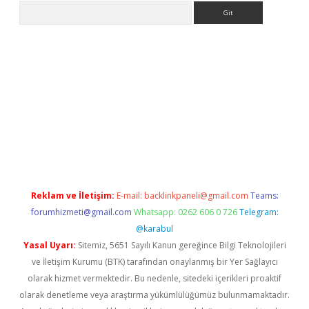
Arama
eni giriş
Betexper giriş adresi güncellendi
betexper.xyz
hilton
Reklam ve İletişim:
E-mail:
backlinkpaneli@gmail.com
Teams:
forumhizmeti@gmail.com
Whatsapp: 0262 606 0 726
Telegram:
@karabul
Yasal Uyarı:
Sitemiz, 5651 Sayılı Kanun gereğince Bilgi Teknolojileri
ve İletişim Kurumu (BTK) tarafından onaylanmış bir Yer Sağlayıcı
olarak hizmet vermektedir. Bu nedenle, sitedeki içerikleri proaktif
olarak denetleme veya araştırma yükümlülüğümüz bulunmamaktadır.