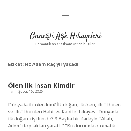
menüyü
Anasayfa
aç
Gizlilik Politikası
Güneşli Aşk Hikayeleri
Yasal Uyarı
Romantik anlara ilham veren bilgiler!
Hakkımızda
Etiket:
Hz Adem kaç yıl yaşadı
Ölen Ilk Insan Kimdir
Tarih: Şubat 15, 2025
Dünyada ilk ölen kim? İlk doğan, ilk ölen, ilk öldüren
ve ilk öldürülen Habil ve Kabil’in hikayesi. Dünyada
ilk doğan kişi kimdir? 3 Başka bir ifadeyle: “Allah,
Adem’i topraktan yarattı.” “Bu durumda otomatik