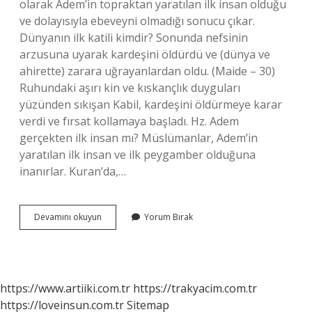
olarak Adem’in topraktan yaratılan ilk insan olduğu
ve dolayısıyla ebeveyni olmadığı sonucu çıkar.
Dünyanın ilk katili kimdir? Sonunda nefsinin
arzusuna uyarak kardeşini öldürdü ve (dünya ve
ahirette) zarara uğrayanlardan oldu. (Maide – 30)
Ruhundaki aşırı kin ve kıskançlık duyguları
yüzünden sıkışan Kabil, kardeşini öldürmeye karar
verdi ve fırsat kollamaya başladı. Hz. Adem
gerçekten ilk insan mı? Müslümanlar, Adem’in
yaratılan ilk insan ve ilk peygamber olduğuna
inanırlar. Kuran’da,…
Ölen
Devamını okuyun
Yorum Bırak
Ilk
Insan
Kimdir
https://www.artiiki.com.tr
https://trakyacim.com.tr
https://loveinsun.com.tr
Sitemap