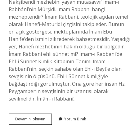
Nakşibendi mezhebini yayan mutasavvıf İmam-ı
Rabbânî’nin Mürşidi. İmam Rabbani hangi
mezheptendir? İmam Rabbani, teolojik açıdan temel
olarak Hanefi-Maturidi çizgisini takip eder. Bunun
en açık göstergesi, mektuplarında İmam Ebu
Hanife’den ismini zikrederek bahsetmesidir. Yaşadığı
yer, Hanefi mezhebinin hakim olduğu bir bölgedir.
İmam Rabbani ehli sünnet mi? İmam-ı Rabbani’de
Ehl-i Sünnet Kimlik Kitabının Tanımı İmam-ı
Rabbani’nin, seçkin sahabe olan Ehl-i Beyt’e olan
sevgisinin ölçüsünü, Ehl-i Sünnet kimliğiyle
bağdaştırdığı görülmüştür. Ona göre her insan Hz.
Peygamber’in sevgisinin bir uzantısı olarak
sevilmelidir. İmâm-ı Rabbânî…
Imam
Devamını okuyun
Yorum Bırak
Rabbani
Hangi
Cemaat