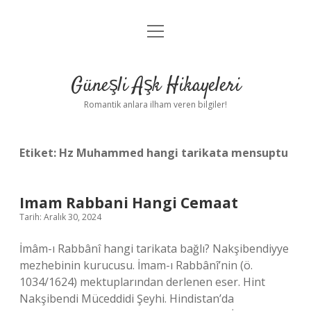
menüyü
Anasayfa
aç
Gizlilik Politikası
Güneşli Aşk Hikayeleri
Yasal Uyarı
Romantik anlara ilham veren bilgiler!
Hakkımızda
Etiket:
Hz Muhammed hangi tarikata mensuptu
Imam Rabbani Hangi Cemaat
Tarih: Aralık 30, 2024
İmâm-ı Rabbânî hangi tarikata bağlı? Nakşibendiyye
mezhebinin kurucusu. İmam-ı Rabbânî’nin (ö.
1034/1624) mektuplarından derlenen eser. Hint
Nakşibendi Müceddidi Şeyhi. Hindistan’da