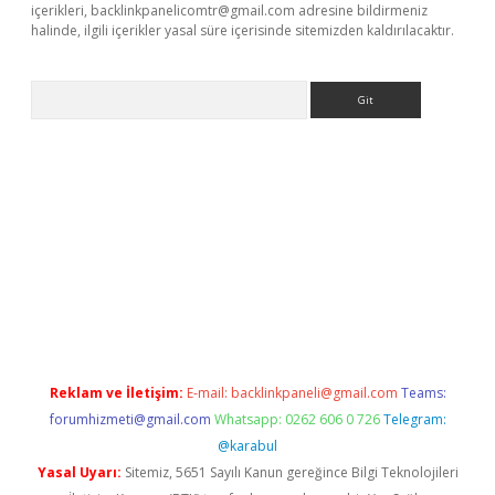
içerikleri,
backlinkpanelicomtr@gmail.com
adresine bildirmeniz
halinde, ilgili içerikler yasal süre içerisinde sitemizden kaldırılacaktır.
Arama
yeni giriş
Betexper giriş adresi güncellendi
betexper.xyz
hilton
Reklam ve İletişim:
E-mail:
backlinkpaneli@gmail.com
Teams:
forumhizmeti@gmail.com
Whatsapp: 0262 606 0 726
Telegram:
@karabul
Yasal Uyarı:
Sitemiz, 5651 Sayılı Kanun gereğince Bilgi Teknolojileri