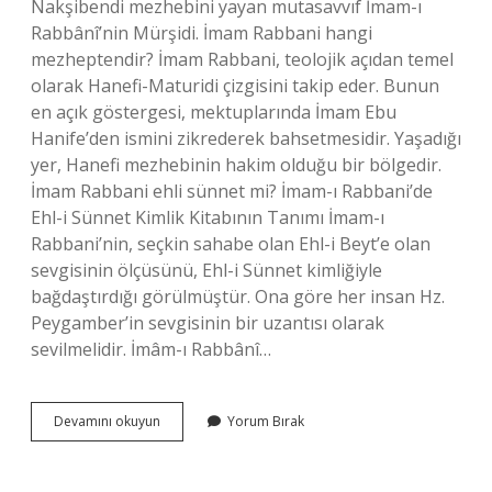
Nakşibendi mezhebini yayan mutasavvıf İmam-ı
Rabbânî’nin Mürşidi. İmam Rabbani hangi
mezheptendir? İmam Rabbani, teolojik açıdan temel
olarak Hanefi-Maturidi çizgisini takip eder. Bunun
en açık göstergesi, mektuplarında İmam Ebu
Hanife’den ismini zikrederek bahsetmesidir. Yaşadığı
yer, Hanefi mezhebinin hakim olduğu bir bölgedir.
İmam Rabbani ehli sünnet mi? İmam-ı Rabbani’de
Ehl-i Sünnet Kimlik Kitabının Tanımı İmam-ı
Rabbani’nin, seçkin sahabe olan Ehl-i Beyt’e olan
sevgisinin ölçüsünü, Ehl-i Sünnet kimliğiyle
bağdaştırdığı görülmüştür. Ona göre her insan Hz.
Peygamber’in sevgisinin bir uzantısı olarak
sevilmelidir. İmâm-ı Rabbânî…
Imam
Devamını okuyun
Yorum Bırak
Rabbani
Hangi
Cemaat