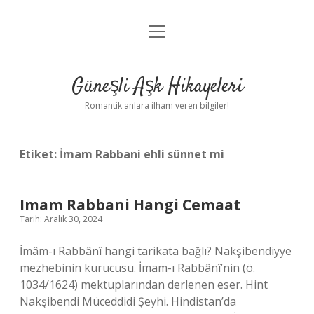
menüyü
Anasayfa
aç
Gizlilik Politikası
Güneşli Aşk Hikayeleri
Yasal Uyarı
Romantik anlara ilham veren bilgiler!
Hakkımızda
Etiket:
İmam Rabbani ehli sünnet mi
Imam Rabbani Hangi Cemaat
Tarih: Aralık 30, 2024
İmâm-ı Rabbânî hangi tarikata bağlı? Nakşibendiyye
mezhebinin kurucusu. İmam-ı Rabbânî’nin (ö.
1034/1624) mektuplarından derlenen eser. Hint
Nakşibendi Müceddidi Şeyhi. Hindistan’da