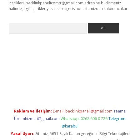
içerikleri,
backlinkpanelicomtr@gmail.com
adresine bildirmeniz
halinde, ilgili içerikler yasal süre içerisinde sitemizden kaldırılacaktır.
Arama
yeni giriş
Betexper giriş adresi güncellendi
betexper.xyz
hilton
Reklam ve İletişim:
E-mail:
backlinkpaneli@gmail.com
Teams:
forumhizmeti@gmail.com
Whatsapp: 0262 606 0 726
Telegram:
@karabul
Yasal Uyarı:
Sitemiz, 5651 Sayılı Kanun gereğince Bilgi Teknolojileri