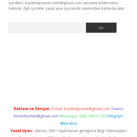
içerikleri,
backlinkpanelicomtr@gmail.com
adresine bildirmeniz
halinde, ilgili içerikler yasal süre içerisinde sitemizden kaldırılacaktır.
Arama
eni giriş
Betexper giriş adresi güncellendi
betexper.xyz
hiltonb
Reklam ve İletişim:
E-mail:
backlinkpaneli@gmail.com
Teams:
forumhizmeti@gmail.com
Whatsapp: 0262 606 0 726
Telegram:
@karabul
Yasal Uyarı:
Sitemiz, 5651 Sayılı Kanun gereğince Bilgi Teknolojileri