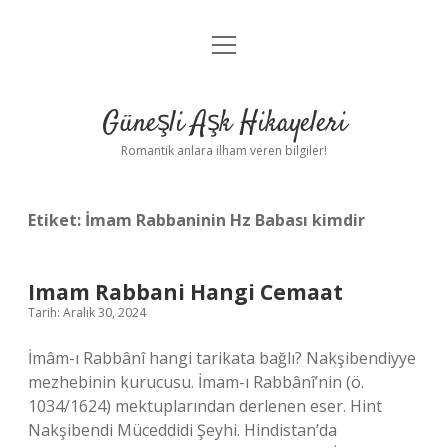
menüyü
Anasayfa
aç
Gizlilik Politikası
Güneşli Aşk Hikayeleri
Yasal Uyarı
Romantik anlara ilham veren bilgiler!
Hakkımızda
Etiket:
İmam Rabbaninin Hz Babası kimdir
Imam Rabbani Hangi Cemaat
Tarih: Aralık 30, 2024
İmâm-ı Rabbânî hangi tarikata bağlı? Nakşibendiyye
mezhebinin kurucusu. İmam-ı Rabbânî’nin (ö.
1034/1624) mektuplarından derlenen eser. Hint
Nakşibendi Müceddidi Şeyhi. Hindistan’da