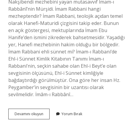
Nakşibendi mezhebini yayan mutasavvıf İmam-ı
Rabbânî’nin Mürşidi. İmam Rabbani hangi
mezheptendir? İmam Rabbani, teolojik açıdan temel
olarak Hanefi-Maturidi çizgisini takip eder. Bunun
en açık göstergesi, mektuplarında İmam Ebu
Hanife’den ismini zikrederek bahsetmesidir. Yaşadığı
yer, Hanefi mezhebinin hakim olduğu bir bölgedir.
İmam Rabbani ehli sünnet mi? İmam-ı Rabbani’de
Ehl-i Sünnet Kimlik Kitabının Tanımı İmam-ı
Rabbani’nin, seçkin sahabe olan Ehl-i Beyt’e olan
sevgisinin ölçüsünü, Ehl-i Sünnet kimliğiyle
bağdaştırdığı görülmüştür. Ona göre her insan Hz.
Peygamber’in sevgisinin bir uzantısı olarak
sevilmelidir. İmâm-ı Rabbânî…
Imam
Devamını okuyun
Yorum Bırak
Rabbani
Hangi
Cemaat